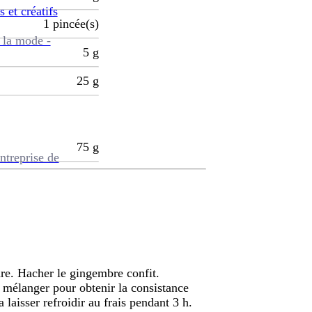
s et créatifs
1
pincée(s)
 la mode -
5
g
25
g
75
g
ntreprise de
ndre. Hacher le gingembre confit.
t mélanger pour obtenir la consistance
 laisser refroidir au frais pendant 3 h.