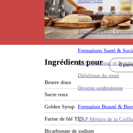
Motocycles
TP Mécanicien de maint
automobile
Technicien Gros Électro
Formations
Santé & Soci
Ingrédients pour
BTS Diététique et Nutrit
6 pers
Diététique du sport
Beurre doux
Devenir sophrologue
Sucre roux
Formation
Beauté & Bien
Golden Syrup
Farine de blé T55
CAP Métiers de la Coiffu
Bicarbonate de sodium