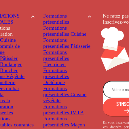
ATIONS
Formations
Ne ratez pas
TALES
présentielles
Inscrivez-vo
tions
Formations
ration
présentielles
Cuisine
Cuisine
Formations
ommis de
présentielles
Pâtisserie
ine
Formations
âtissier
présentielles
Boulanger
Electricien
Boucher
Formations
ine Végétale
présentielles
ellerie
Diététique
rs du bar
Formations
ta
présentielles
Cuisine
ns la
végétale
S'INS
uration
Formations
ser les
présentielles
IMTB
tions
Formations
En vous inscrivant
tables courantes
présentielles
Maçon
vos données per