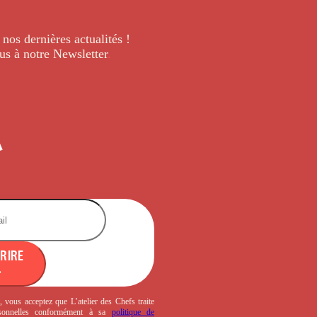
 nos dernières
actualités !
us à notre Newsletter
.
CRIRE
, vous acceptez que L’atelier des Chefs traite
sonnelles conformément à sa
politique de