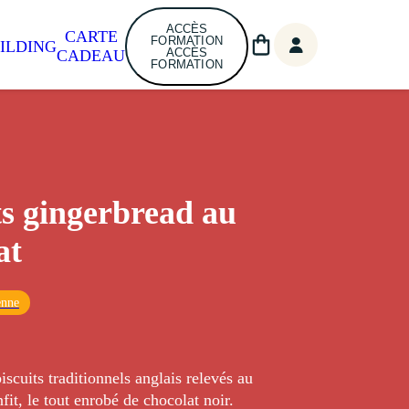
ACCÈS
CARTE
FORMATION
ILDING
ACCÈS
CADEAU
FORMATION
ts gingerbread au
at
enne
iscuits traditionnels anglais relevés au
it, le tout enrobé de chocolat noir.