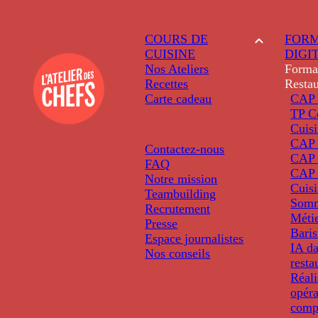
COURS DE
FORM
CUISINE
DIGI
Nos Ateliers
Forma
Recettes
Restau
Carte cadeau
CAP 
TP C
Cuis
CAP P
Contactez-nous
CAP 
FAQ
CAP 
Notre mission
Cuis
Teambuilding
Somm
Recrutement
Métie
Presse
Baris
Espace journalistes
IA da
Nos conseils
resta
Réali
opéra
comp