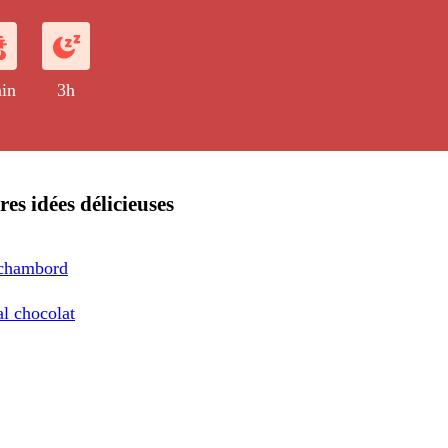
in
3h
res idées délicieuses
chambord
al chocolat