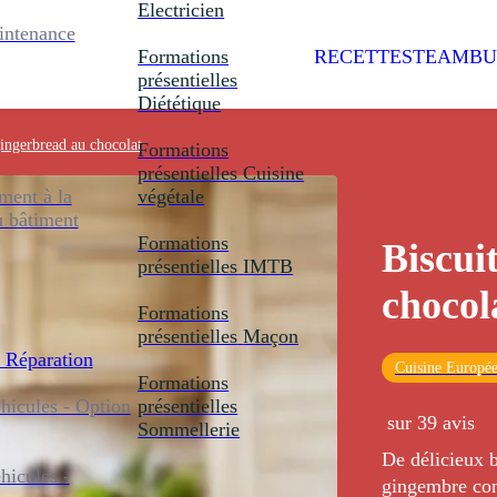
Electricien
intenance
Formations
RECETTES
TEAMBU
présentielles
Diététique
gingerbread au chocolat
Formations
présentielles
Cuisine
ent à la
végétale
u bâtiment
Formations
Biscui
présentielles
IMTB
chocol
Formations
présentielles
Maçon
 Réparation
Cuisine Europé
Formations
icules - Option
présentielles
sur 39 avis
Sommellerie
De délicieux b
icules -
gingembre conf