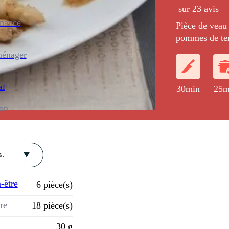
sur 23 avis
enance
Pièce de veau
pommes de terr
d'asperges bla
ménager
al
30min
25m
ion
.
-être
6
pièce(s)
re
18
pièce(s)
30
g