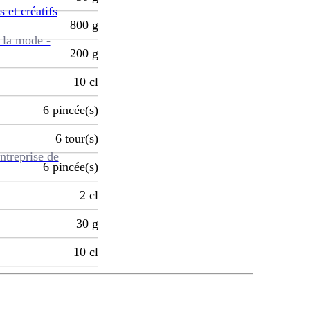
s et créatifs
800
g
 la mode -
200
g
10
cl
6
pincée(s)
6
tour(s)
ntreprise de
6
pincée(s)
2
cl
30
g
10
cl