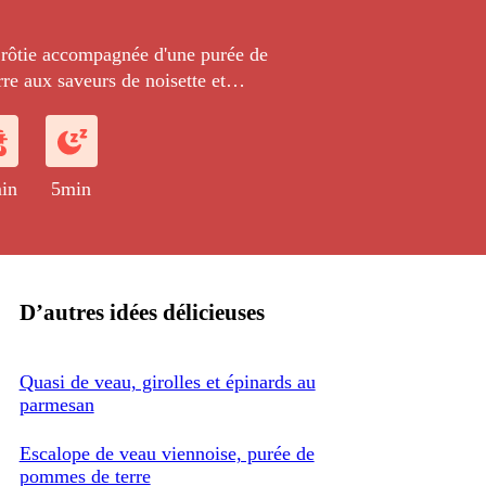
 rôtie accompagnée d'une purée de
e aux saveurs de noisette et
nches revenues au beurre truffé.
in
5min
D’autres idées délicieuses
Quasi de veau, girolles et épinards au
parmesan
Escalope de veau viennoise, purée de
pommes de terre