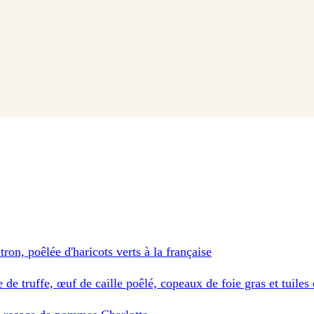
tron, poêlée d'haricots verts à la française
e de truffe, œuf de caille poêlé, copeaux de foie gras et tuile