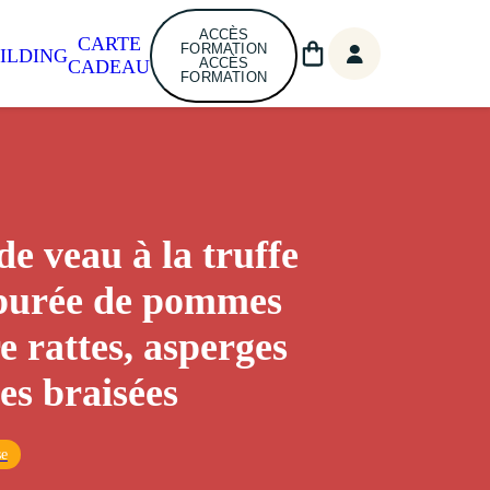
ACCÈS
CARTE
FORMATION
ILDING
ACCÈS
CADEAU
FORMATION
de veau à la truffe
 purée de pommes
e rattes, asperges
es braisées
se