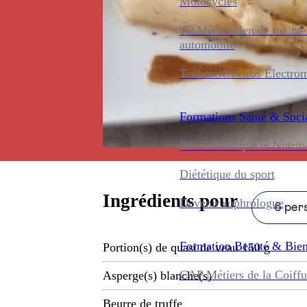
Motocycles
TP Mécanicien de maint
automobile
Technicien Gros Électro
Formations
Santé & Soci
BTS Diététique et Nutrit
Diététique du sport
Ingrédients pour
Devenir sophrologue
6 pers
Formation
Beauté & Bien
Portion(s) de quasi de veau 150 g
CAP Métiers de la Coiffu
Asperge(s) blanche(s)
Beurre de truffe