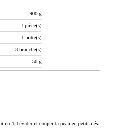
900
g
1
pièce(s)
1
botte(s)
3
branche(s)
50
g
 en 4, l'évider et couper la peau en petits dés.