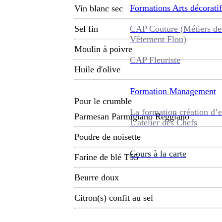
Formations
Arts décoratif
Vin blanc sec
CAP Couture (Métiers de
Sel fin
Vêtement Flou)
Moulin à poivre
CAP Fleuriste
Huile d'olive
Formation
Management
Pour le crumble
La formation création d’e
Parmesan Parmigiano Reggiano
L’atelier des Chefs
Poudre de noisette
Cours à la carte
Farine de blé T55
Beurre doux
Citron(s) confit au sel