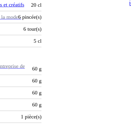
s et créatifs
20
cl
 la mode -
6
pincée(s)
6
tour(s)
5
cl
ntreprise de
60
g
60
g
60
g
60
g
1
pièce(s)