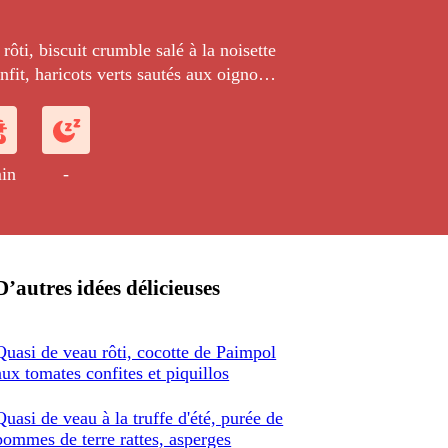
rôti, biscuit crumble salé à la noisette
onfit, haricots verts sautés aux oignons
in
-
D’autres idées délicieuses
Quasi de veau rôti, cocotte de Paimpol
aux tomates confites et piquillos
Quasi de veau à la truffe d'été, purée de
pommes de terre rattes, asperges