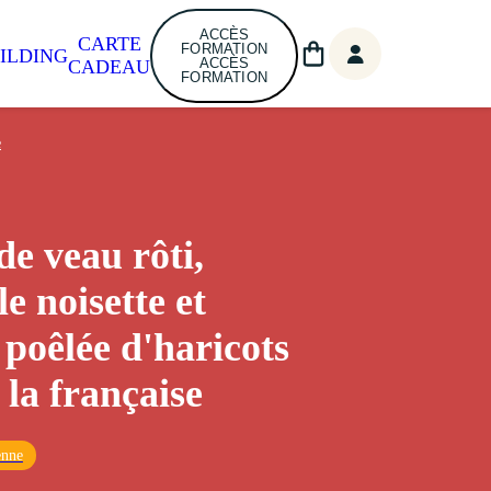
ACCÈS
CARTE
FORMATION
ILDING
ACCÈS
CADEAU
FORMATION
e
de veau rôti,
e noisette et
 poêlée d'haricots
 la française
enne