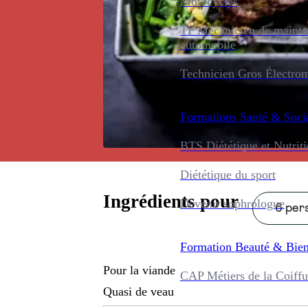
Motocycles
TP Mécanicien de maint
automobile
Technicien Gros Électro
Formations
Santé & Soci
BTS Diététique et Nutrit
Diététique du sport
Ingrédients pour
Devenir sophrologue
6 pers
Formation
Beauté & Bien
Pour la viande
CAP Métiers de la Coiffu
Quasi de veau