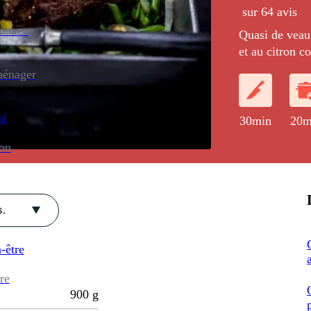
sur 64 avis
enance
Quasi de veau 
et au citron c
nouveaux.
ménager
al
30min
20m
ion
.
-être
re
900
g