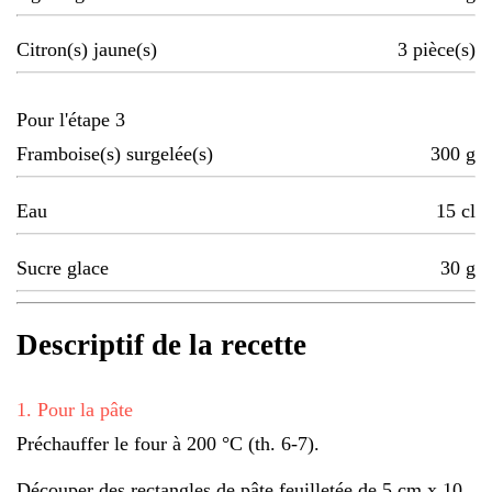
Citron(s) jaune(s)
3
pièce(s)
Pour l'étape 3
Framboise(s) surgelée(s)
300
g
Eau
15
cl
Sucre glace
30
g
Descriptif de la recette
1
.
Pour la pâte
Préchauffer le four à 200 °C (th. 6-7).
Découper des rectangles de pâte feuilletée de 5 cm x 10