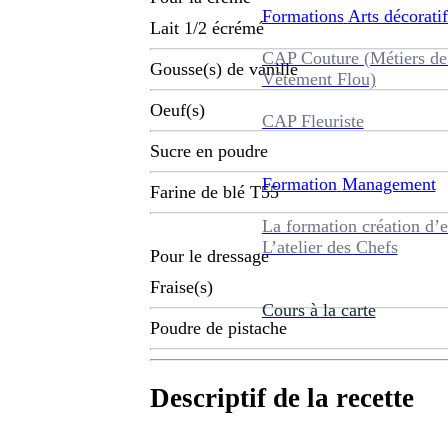
Formations
Arts décoratif
Lait 1/2 écrémé
CAP Couture (Métiers de
Gousse(s) de vanille
Vêtement Flou)
Oeuf(s)
CAP Fleuriste
Sucre en poudre
Formation
Management
Farine de blé T55
La formation création d’e
L’atelier des Chefs
Pour le dressage
Fraise(s)
Cours à la carte
Poudre de pistache
Descriptif de la recette