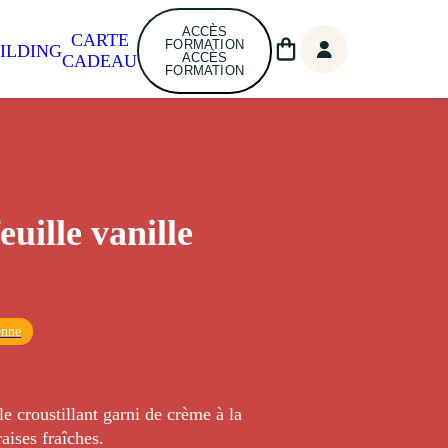
ACCÈS
CARTE
FORMATION
ILDING
ACCÈS
CADEAU
FORMATION
euille vanille
enne
le croustillant garni de crème à la
raises fraîches.