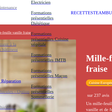
Electricien
intenance
Formations
RECETTES
TEAMBU
présentielles
Diététique
e-feuille vanille fraise
Formations
présentielles
Cuisine
ent à la
végétale
u bâtiment
Formations
Mille-f
présentielles
IMTB
fraise
Formations
présentielles
Maçon
 Réparation
Cuisine Europé
Formations
icules - Option
présentielles
sur 237 avis
Sommellerie
Un mille-feuil
icules -
vanille et de f