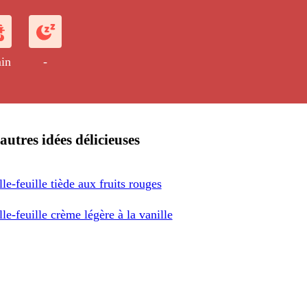
in
-
autres idées délicieuses
le-feuille tiède aux fruits rouges
le-feuille crème légère à la vanille