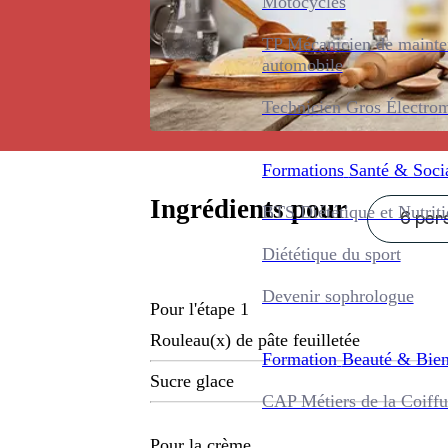
Motocycles
TP Mécanicien de maint
automobile
Technicien Gros Électro
Formations
Santé & Soci
Ingrédients pour
BTS Diététique et Nutrit
6 pers
Diététique du sport
Devenir sophrologue
Pour l'étape 1
Rouleau(x) de pâte feuilletée
Formation
Beauté & Bien
Sucre glace
CAP Métiers de la Coiffu
Pour la crème