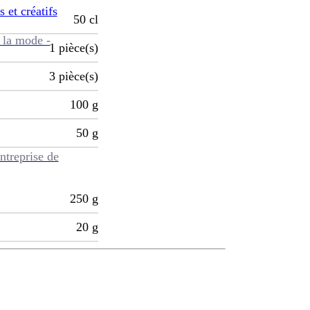
s et créatifs
50
cl
 la mode -
1
pièce(s)
3
pièce(s)
100
g
50
g
ntreprise de
250
g
20
g