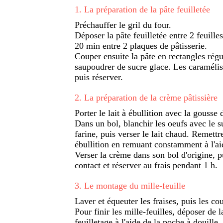
1
.
La préparation de la pâte feuilletée
Préchauffer le gril du four.
Déposer la pâte feuilletée entre 2 feuille
20 min entre 2 plaques de pâtisserie.
Couper ensuite la pâte en rectangles régul
saupoudrer de sucre glace. Les caramélise
puis réserver.
2
.
La préparation de la crème pâtissière
Porter le lait à ébullition avec la gousse
Dans un bol, blanchir les oeufs avec le 
farine, puis verser le lait chaud. Remettre
ébullition en remuant constamment à l'ai
Verser la crème dans son bol d'origine, p
contact et réserver au frais pendant 1 h.
3
.
Le montage du mille-feuille
Laver et équeuter les fraises, puis les co
Pour finir les mille-feuilles, déposer de 
feuilletage à l'aide de la poche à douille