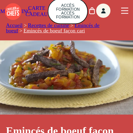
ACCÈS
CARTE
FORMATION
AMBUILDING
ACCÈS
CADEAU
FORMATION
Accueil
>
Recettes de cuisine
>
Emincés de
boeuf
>
Emincés de boeuf façon cari
Emincés de boeuf façon