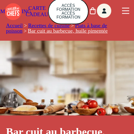
ACCÈS
CARTE
FORMATION
AMBUILDING
ACCÈS
CADEAU
FORMATION
Accueil
>
Recettes de cuisine
>
Plats à base de
poisson
>
Bar cuit au barbecue, huile pimentée
Bar cuit au barbecue,