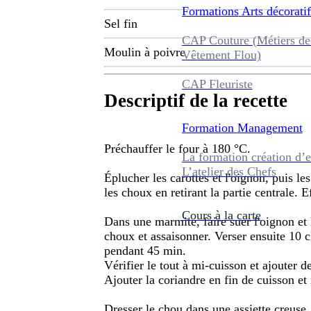
Formations
Arts décoratif
Sel fin
CAP Couture (Métiers de
Moulin à poivre
Vêtement Flou)
CAP Fleuriste
Descriptif de la recette
Formation
Management
Préchauffer le four à 180 °C.
La formation création d’e
L’atelier des Chefs
Éplucher les carottes et l'oignon, puis le
les choux en retirant la partie centrale. Ef
Cours à la carte
Dans une marmite, faire suer l'oignon et l
choux et assaisonner. Verser ensuite 10 c
pendant 45 min.
Vérifier le tout à mi-cuisson et ajouter de
Ajouter la coriandre en fin de cuisson et
Dresser le chou dans une assiette creuse.