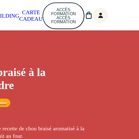
ACCÈS
CARTE
FORMATION
ILDING
ACCÈS
CADEAU
FORMATION
raisé à la
dre
enne
 recette de chou braisé aromatisé à la
it au four.