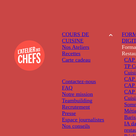
COURS DE
FORM
CUISINE
DIGI
Nos Ateliers
Forma
Recettes
Restau
Carte cadeau
CAP 
TP C
Cuis
CAP P
Contactez-nous
CAP 
FAQ
CAP 
Notre mission
Cuis
Teambuilding
Somm
Recrutement
Métie
Presse
Baris
Espace journalistes
IA da
Nos conseils
resta