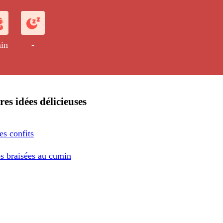
in
-
res idées délicieuses
s confits
es braisées au cumin