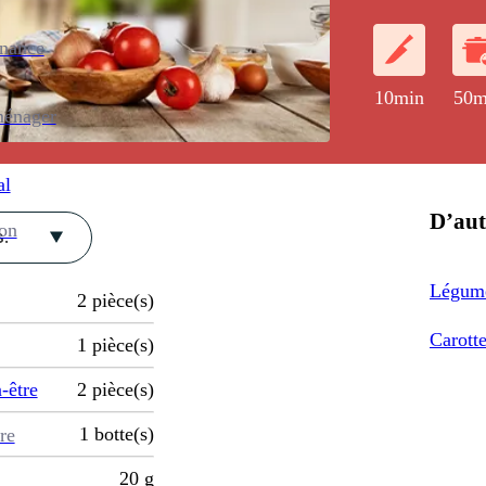
enance
10min
50m
ménager
al
D’aut
ion
.
Légume
2
pièce(s)
Carott
1
pièce(s)
-être
2
pièce(s)
1
botte(s)
re
20
g