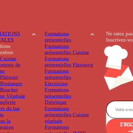
ATIONS
Formations
Ne ratez pas
TALES
présentielles
Inscrivez-vo
tions
Formations
ration
présentielles
Cuisine
Cuisine
Formations
ommis de
présentielles
Pâtisserie
ine
Formations
âtissier
présentielles
Boulanger
Electricien
Boucher
Formations
ine Végétale
présentielles
ellerie
Diététique
rs du bar
Formations
ta
présentielles
Cuisine
ns la
végétale
S'INS
uration
Formations