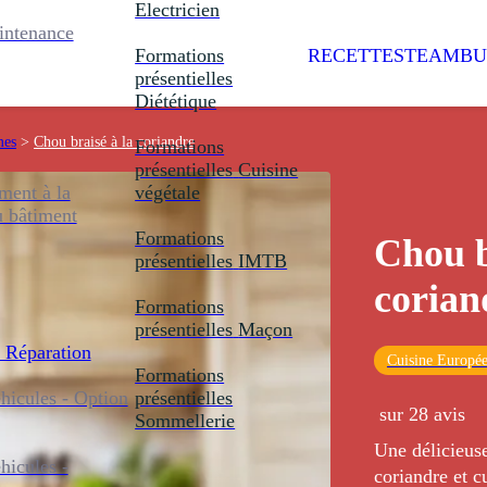
Electricien
intenance
Formations
RECETTES
TEAMBU
présentielles
Diététique
mes
>
Chou braisé à la coriandre
Formations
présentielles
Cuisine
ent à la
végétale
u bâtiment
Formations
Chou b
présentielles
IMTB
corian
Formations
présentielles
Maçon
 Réparation
Cuisine Europé
Formations
icules - Option
présentielles
sur 28 avis
Sommellerie
Une délicieuse
icules -
coriandre et cu