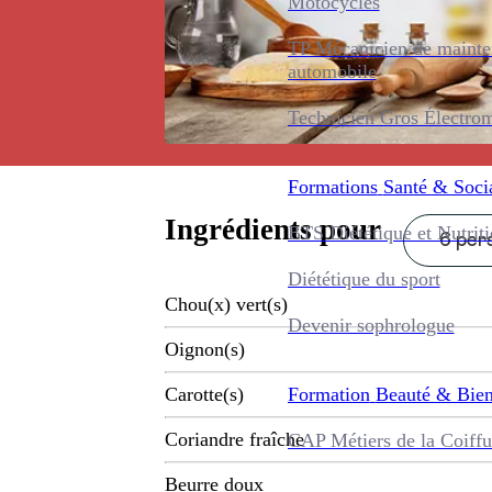
Motocycles
TP Mécanicien de maint
automobile
Technicien Gros Électro
Formations
Santé & Soci
Ingrédients pour
BTS Diététique et Nutrit
6 pers
Diététique du sport
Chou(x) vert(s)
Devenir sophrologue
Oignon(s)
Formation
Beauté & Bien
Carotte(s)
Coriandre fraîche
CAP Métiers de la Coiffu
Beurre doux