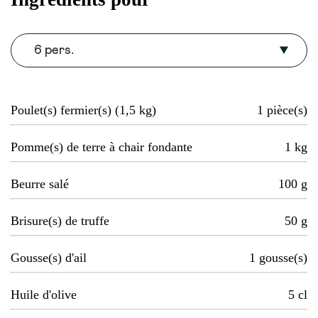
6 pers.
Poulet(s) fermier(s) (1,5 kg)
1
pièce(s)
Pomme(s) de terre à chair fondante
1
kg
Beurre salé
100
g
Brisure(s) de truffe
50
g
Gousse(s) d'ail
1
gousse(s)
Huile d'olive
5
cl