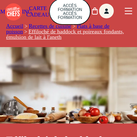
ACCÈS
CARTE
FORMATION
AMBUILDING
ACCÈS
CADEAU
FORMATION
Accueil
>
Recettes de cuisine
>
Plats à base de
poisson
>
Effiloché de haddock et poireaux fondants,
émulsion de lait à l'aneth