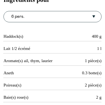
6 pers.
Haddock(s)
400
g
Lait 1/2 écrémé
1
l
Aromate(s) ail, thym, laurier
1
pièce(s)
Aneth
0.3
botte(s)
Poireau(x)
2
pièce(s)
Baie(s) rose(s)
2
g