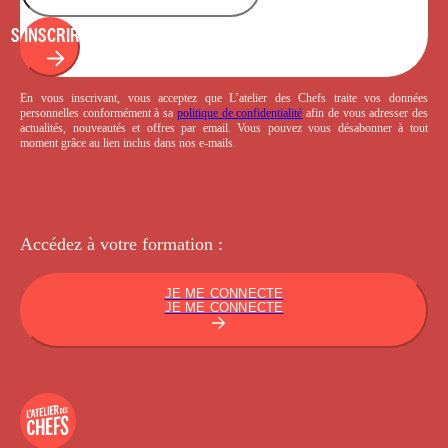
S'INSCRIRE
En vous inscrivant, vous acceptez que L’atelier des Chefs traite vos données
personnelles conformément à sa
politique de confidentialité
afin de vous adresser des
actualités, nouveautés et offres par email. Vous pouvez vous désabonner à tout
moment grâce au lien inclus dans nos e-mails.
Accédez à votre
formation :
JE ME CONNECTE
JE ME CONNECTE