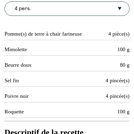
4 pers.
Pomme(s) de terre à chair farineuse
4
pièce(s)
Mimolette
100
g
Beurre doux
80
g
Sel fin
4
pincée(s)
Poivre noir
4
pincée(s)
Roquette
100
g
Descriptif de la recette