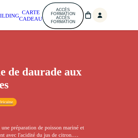
ACCÈS
CARTE
FORMATION
ILDING
ACCÈS
CADEAU
FORMATION
e de daurade aux
es
ricaine
 une préparation de poisson mariné et
nt avec l'acidité du jus de citron.