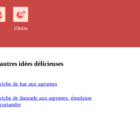
ette, la marinade est composée de
 et de quartiers d'agrumes (oranges,
et citrons verts) et d'huile d'olive.
10min
autres idées délicieuses
viche de bar aux agrumes
viche de daurade aux agrumes, émulsion
coriandre