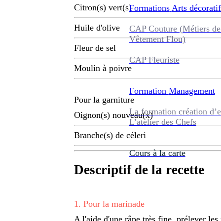
Citron(s) vert(s)
Formations
Arts décoratif
Huile d'olive
CAP Couture (Métiers de
Vêtement Flou)
Fleur de sel
CAP Fleuriste
Moulin à poivre
Formation
Management
Pour la garniture
La formation création d’e
Oignon(s) nouveau(x)
L’atelier des Chefs
Branche(s) de céleri
Cours à la carte
Descriptif de la recette
1
.
Pour la marinade
A l'aide d'une râpe très fine, prélever l