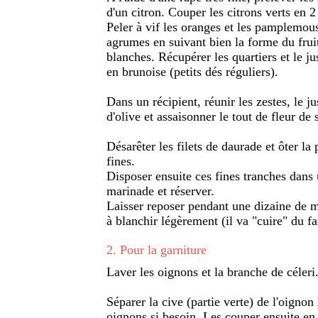
d'un citron. Couper les citrons verts en 2 
Peler à vif les oranges et les pamplemous
agrumes en suivant bien la forme du fruit 
blanches. Récupérer les quartiers et le ju
en brunoise (petits dés réguliers).
Dans un récipient, réunir les zestes, le j
d'olive et assaisonner le tout de fleur de
Désarêter les filets de daurade et ôter la
fines.
Disposer ensuite ces fines tranches dans u
marinade et réserver.
Laisser reposer pendant une dizaine de 
à blanchir légèrement (il va "cuire" du fai
2
.
Pour la garniture
Laver les oignons et la branche de céleri
Séparer la cive (partie verte) de l'oigno
oignons si besoin. Les couper ensuite en 2