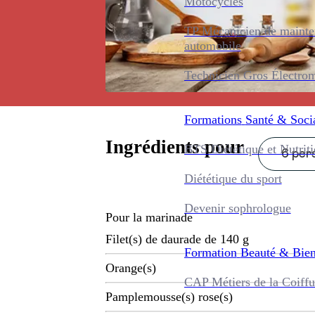
Motocycles
TP Mécanicien de maint
automobile
Technicien Gros Électro
Formations
Santé & Soci
Ingrédients pour
BTS Diététique et Nutrit
6 pers
Diététique du sport
Devenir sophrologue
Pour la marinade
Filet(s) de daurade de 140 g
Formation
Beauté & Bien
Orange(s)
CAP Métiers de la Coiffu
Pamplemousse(s) rose(s)