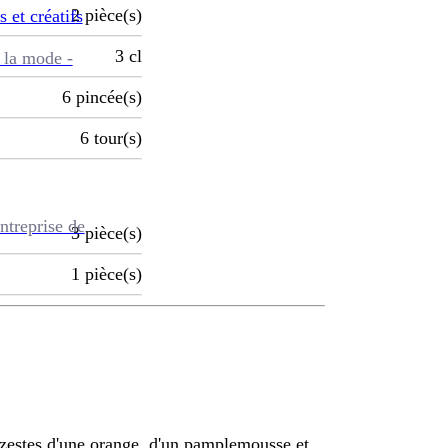
2
pièce(s)
s et créatifs
3
cl
 la mode -
6
pincée(s)
6
tour(s)
ntreprise de
3
pièce(s)
1
pièce(s)
es zestes d'une orange, d'un pamplemousse et