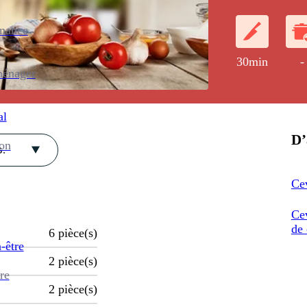
Dans cette rec
zestes, de jus
enance
pamplemousses 
30min
-
ménager
al
D’
ion
.
Ce
Ce
de 
6
pièce(s)
-être
2
pièce(s)
re
2
pièce(s)