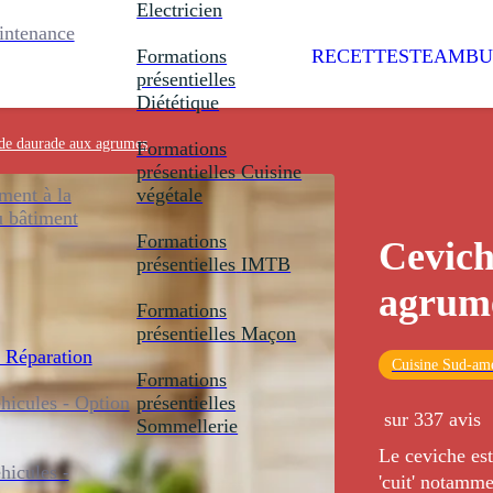
Electricien
intenance
Formations
RECETTES
TEAMBU
présentielles
Diététique
de daurade aux agrumes
Formations
présentielles
Cuisine
ent à la
végétale
u bâtiment
Formations
Cevich
présentielles
IMTB
agrum
Formations
présentielles
Maçon
 Réparation
Cuisine Sud-amé
Formations
icules - Option
présentielles
sur 337 avis
Sommellerie
Le ceviche est
icules -
'cuit' notamme