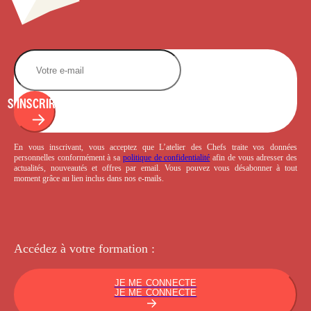
S'INSCRIRE
En vous inscrivant, vous acceptez que L’atelier des Chefs traite vos données
personnelles conformément à sa
politique de confidentialité
afin de vous adresser des
actualités, nouveautés et offres par email. Vous pouvez vous désabonner à tout
moment grâce au lien inclus dans nos e-mails.
Accédez à votre
formation :
JE ME CONNECTE
JE ME CONNECTE