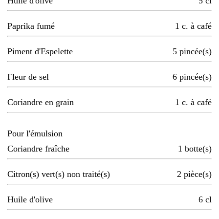
Huile d'olive
5
cl
Paprika fumé
1
c. à café
Piment d'Espelette
5
pincée(s)
Fleur de sel
6
pincée(s)
Coriandre en grain
1
c. à café
Pour l'émulsion
Coriandre fraîche
1
botte(s)
Citron(s) vert(s) non traité(s)
2
pièce(s)
Huile d'olive
6
cl