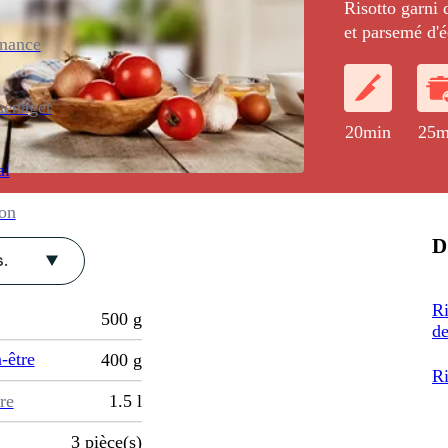
Risotto garni 
et parsemé d'é
enance
poêlé.
ménager
20min
25m
al
ion
D
.
Ri
500
g
d
-être
400
g
Ri
re
1.5
l
3
pièce(s)