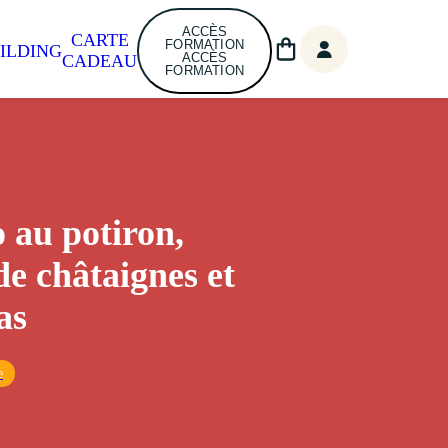
ACCÈS
CARTE
FORMATION
ILDING
ACCÈS
CADEAU
FORMATION
o au potiron,
de châtaignes et
as
e