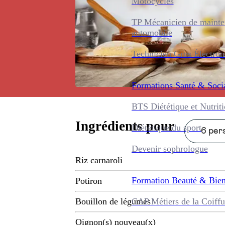
Motocycles
TP Mécanicien de maint
automobile
Technicien Gros Électro
Formations
Santé & Soci
BTS Diététique et Nutrit
Ingrédients pour
Diététique du sport
6 pers
Devenir sophrologue
Riz carnaroli
Formation
Beauté & Bien
Potiron
CAP Métiers de la Coiffu
Bouillon de légumes
Oignon(s) nouveau(x)