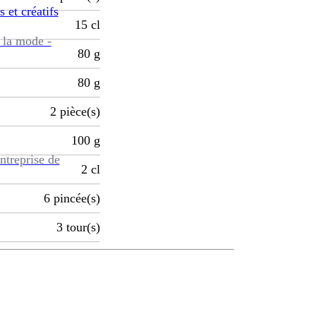
s et créatifs
15
cl
 la mode -
80
g
80
g
2
pièce(s)
100
g
ntreprise de
2
cl
6
pincée(s)
3
tour(s)