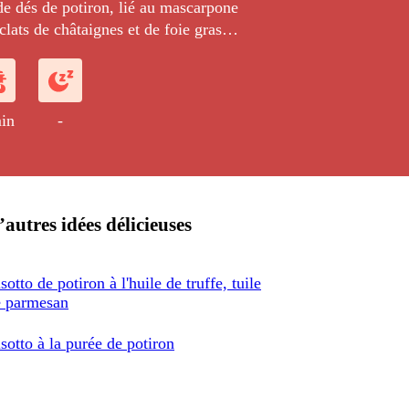
de dés de potiron, lié au mascarpone
clats de châtaignes et de foie gras
in
-
’autres idées délicieuses
sotto de potiron à l'huile de truffe, tuile
e parmesan
sotto à la purée de potiron