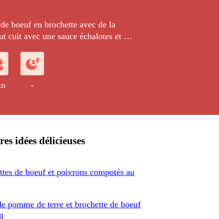
de boeuf en brochette avec de la
out cuit avec une sauce échalotes et vin
 avec de la polenta crémeuse aux
in
-
res idées délicieuses
ttes de boeuf et poivrons compotés au
de pomme de terre et brochette de boeuf
m