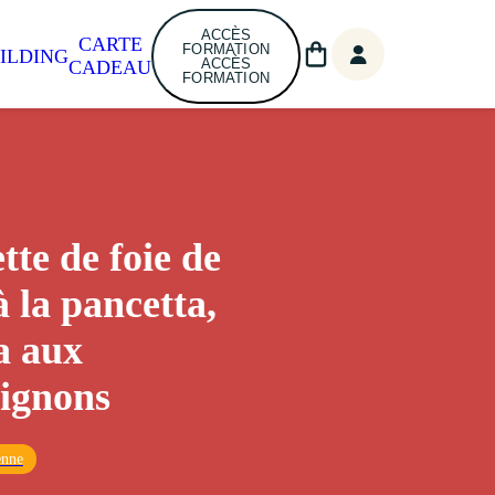
ACCÈS
CARTE
FORMATION
ILDING
ACCÈS
CADEAU
FORMATION
tte de foie de
à la pancetta,
a aux
ignons
enne