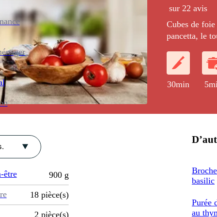
sur 22 avis
enance
Cubes de foie 
pancetta, le t
rouge et servi
ménager
champignons.
al
30min
5m
ion
D’aut
.
Broche
-être
900
g
basilic
re
18
pièce(s)
Purée 
au thy
2
pièce(s)