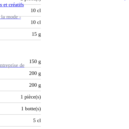
s et créatifs
10
cl
 la mode -
10
cl
15
g
150
g
ntreprise de
200
g
200
g
1
pièce(s)
1
botte(s)
5
cl