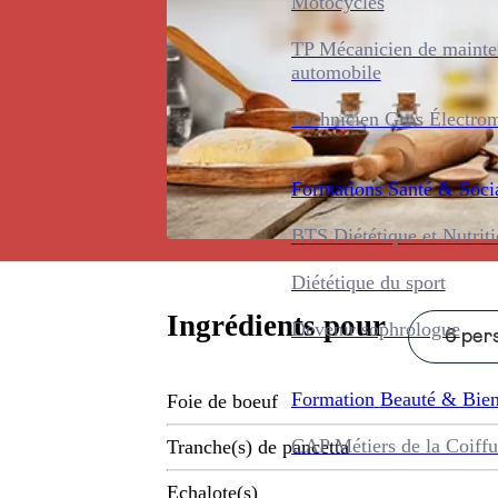
Motocycles
TP Mécanicien de maint
automobile
Technicien Gros Électro
Formations
Santé & Soci
BTS Diététique et Nutrit
Diététique du sport
Ingrédients pour
Devenir sophrologue
6 pers
Formation
Beauté & Bien
Foie de boeuf
CAP Métiers de la Coiffu
Tranche(s) de pancetta
Echalote(s)