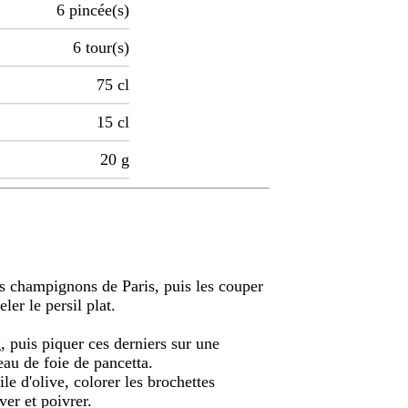
6
pincée(s)
6
tour(s)
75
cl
15
cl
20
g
les champignons de Paris, puis les couper
ler le persil plat.
, puis piquer ces derniers sur une
au de foie de pancetta.
le d'olive, colorer les brochettes
er et poivrer.