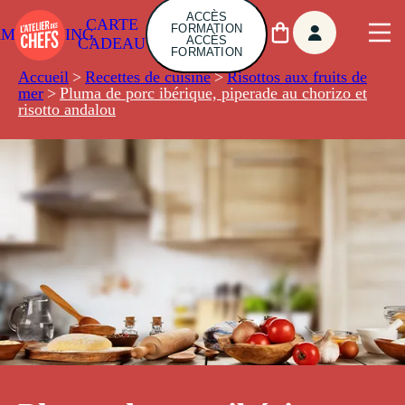
ACCÈS
CARTE
FORMATION
AMBUILDING
ACCÈS
CADEAU
FORMATION
Accueil
>
Recettes de cuisine
>
Risottos aux fruits de
mer
>
Pluma de porc ibérique, piperade au chorizo et
risotto andalou