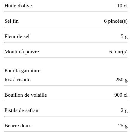
Huile d'olive
10
cl
Sel fin
6
pincée(s)
Fleur de sel
5
g
Moulin à poivre
6
tour(s)
Pour la garniture
Riz à risotto
250
g
Bouillon de volaille
900
cl
Pistils de safran
2
g
Beurre doux
25
g