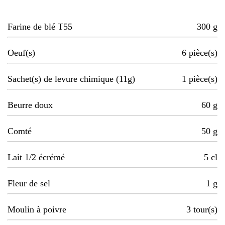
Farine de blé T55
300
g
Oeuf(s)
6
pièce(s)
Sachet(s) de levure chimique (11g)
1
pièce(s)
Beurre doux
60
g
Comté
50
g
Lait 1/2 écrémé
5
cl
Fleur de sel
1
g
Moulin à poivre
3
tour(s)