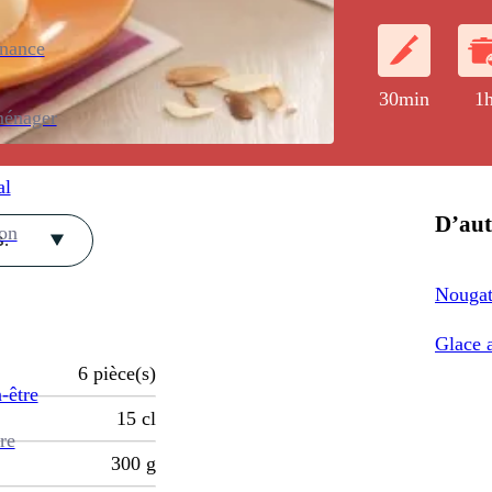
roquette.
enance
30min
1
ménager
al
D’aut
ion
.
Nougat
Glace 
6
pièce(s)
-être
15
cl
re
300
g