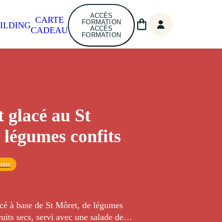
ACCÈS
CARTE
FORMATION
ILDING
ACCÈS
CADEAU
FORMATION
 glacé au St
 légumes confits
enne
cé à base de St Môret, de légumes
ruits secs, servi avec une salade de