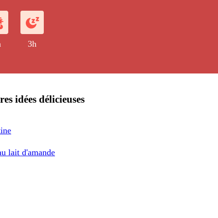
h
3h
res idées délicieuses
ine
au lait d'amande