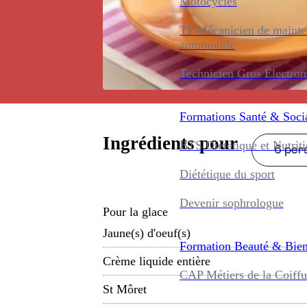
Motocycles
TP Mécanicien de maint
automobile
Technicien Gros Électro
Formations
Santé & Soci
Ingrédients pour
BTS Diététique et Nutrit
6 pers
Diététique du sport
Devenir sophrologue
Pour la glace
Jaune(s) d'oeuf(s)
Formation
Beauté & Bien
Crème liquide entière
CAP Métiers de la Coiffu
St Môret