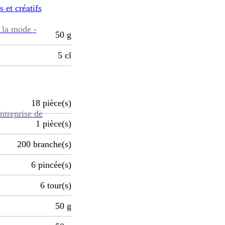
s et créatifs
 la mode -
50
g
5
cl
18
pièce(s)
ntreprise de
1
pièce(s)
200
branche(s)
6
pincée(s)
6
tour(s)
50
g