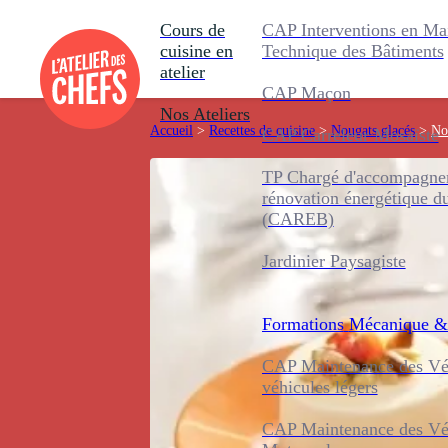
Cours de
CAP Interventions en Ma
cuisine en
Technique des Bâtiments
atelier
CAP Maçon
Nos Ateliers
Accueil
>
Recettes de cuisine
>
Nougats glacés
>
No
CAP Carreleur Mosaïste
TP Chargé d'accompagnem
rénovation énergétique d
(CAREB)
Jardinier Paysagiste
Formations
Mécanique &
CAP Maintenance des Véh
véhicules légers
CAP Maintenance des Véh