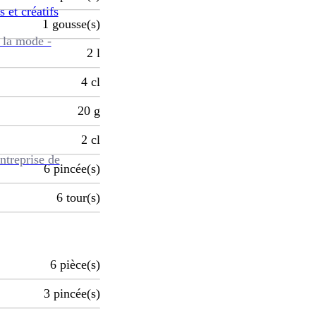
s et créatifs
1
gousse(s)
 la mode -
2
l
4
cl
20
g
2
cl
ntreprise de
6
pincée(s)
6
tour(s)
6
pièce(s)
3
pincée(s)