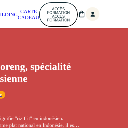
ACCÈS
CARTE
FORMATION
ILDING
ACCÈS
CADEAU
FORMATION
oreng, spécialité
sienne
ue
gnifie "riz frit" en indonésien.
e plat national en Indonésie, il est