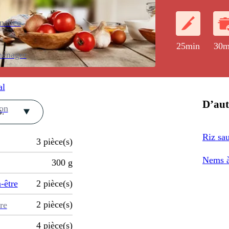
préparé à base
piment et d'au
enance
oeufs et de la
25min
30m
ménager
al
D’aut
ion
.
Riz sa
3
pièce(s)
Nems à
300
g
-être
2
pièce(s)
2
pièce(s)
re
4
pièce(s)