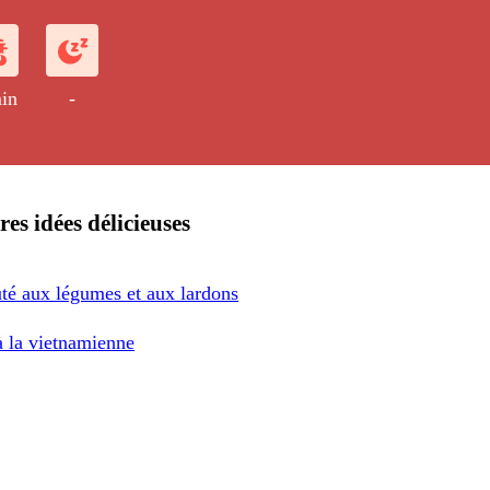
 de riz précuit puis frit avec du
tres ingrédients, principalement des
 viande.
in
-
res idées délicieuses
uté aux légumes et aux lardons
 la vietnamienne