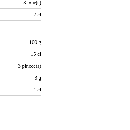
3
tour(s)
2
cl
100
g
15
cl
3
pincée(s)
3
g
1
cl