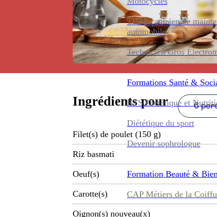
Motocycles
TP Mécanicien de maint
automobile
Technicien Gros Électro
Formations
Santé & Soci
Ingrédients pour
BTS Diététique et Nutrit
6 pers
Diététique du sport
Filet(s) de poulet (150 g)
Devenir sophrologue
Riz basmati
Formation
Beauté & Bien
Oeuf(s)
Carotte(s)
CAP Métiers de la Coiffu
Oignon(s) nouveau(x)