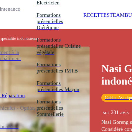
Electricien
intenance
Formations
RECETTES
TEAMBU
présentielles
Diététique
spécialité indonésienne
Formations
présentielles
Cuisine
ent à la
végétale
u bâtiment
Formations
Nasi G
présentielles
IMTB
indoné
Formations
présentielles
Maçon
 Réparation
Cuisine Asiatiq
Formations
icules - Option
présentielles
sur 281 avis
Sommellerie
Nasi Goreng si
icules -
Considéré comm