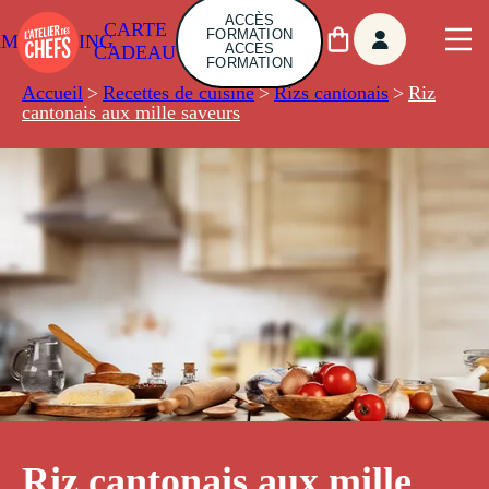
ACCÈS
CARTE
FORMATION
AMBUILDING
ACCÈS
CADEAU
FORMATION
Accueil
>
Recettes de cuisine
>
Rizs cantonais
>
Riz
cantonais aux mille saveurs
Riz cantonais aux mille