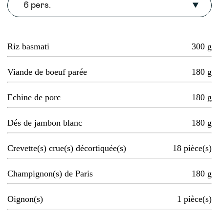
6 pers.
Riz basmati
300
g
Viande de boeuf parée
180
g
Echine de porc
180
g
Dés de jambon blanc
180
g
Crevette(s) crue(s) décortiquée(s)
18
pièce(s)
Champignon(s) de Paris
180
g
Oignon(s)
1
pièce(s)