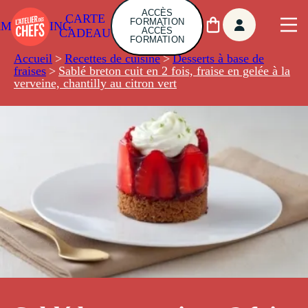
ACCÈS
CARTE
FORMATION
AMBUILDING
ACCÈS
CADEAU
FORMATION
Accueil
>
Recettes de cuisine
>
Desserts à base de
fraises
>
Sablé breton cuit en 2 fois, fraise en gelée à la
verveine, chantilly au citron vert