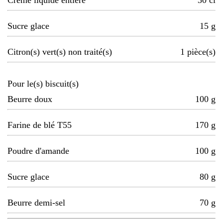
Crème liquide entière
30
cl
Sucre glace
15
g
Citron(s) vert(s) non traité(s)
1
pièce(s)
Pour le(s) biscuit(s)
Beurre doux
100
g
Farine de blé T55
170
g
Poudre d'amande
100
g
Sucre glace
80
g
Beurre demi-sel
70
g