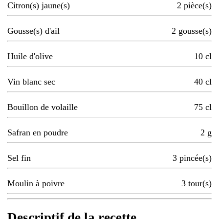
Citron(s) jaune(s)
2
pièce(s)
Gousse(s) d'ail
2
gousse(s)
Huile d'olive
10
cl
Vin blanc sec
40
cl
Bouillon de volaille
75
cl
Safran en poudre
2
g
Sel fin
3
pincée(s)
Moulin à poivre
3
tour(s)
Descriptif de la recette