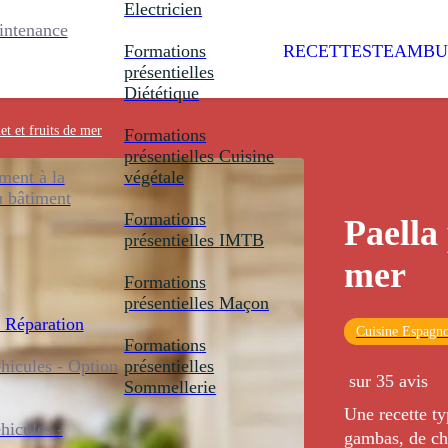
Electricien
intenance
Formations
RECETTES
TEAMBU
présentielles
Diététique
et et fruits de mer
Formations
présentielles
Cuisine
ent à la
végétale
u bâtiment
Formations
Paella 
présentielles
IMTB
mer
Formations
présentielles
Maçon
 Réparation
Cuisine Espagno
Formations
icules - Option
présentielles
sur 35 avis
Sommellerie
Une recette ty
icules -
gambas, de cho