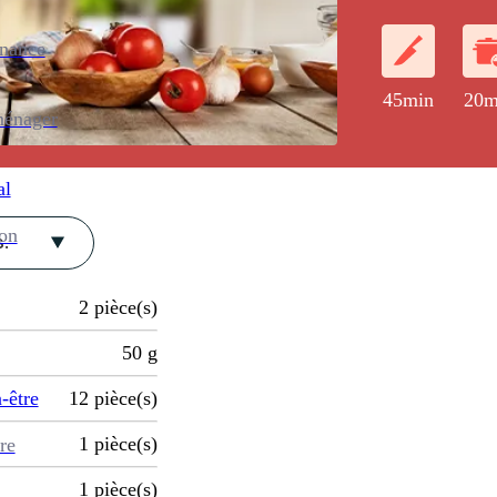
enance
45min
20m
ménager
al
ion
.
2
pièce(s)
50
g
-être
12
pièce(s)
1
pièce(s)
re
1
pièce(s)