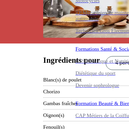
Motocycles
TP Mécanicien de maint
automobile
Technicien Gros Électro
Formations
Santé & Soci
Ingrédients pour
BTS Diététique et Nutrit
4 pers
Diététique du sport
Blanc(s) de poulet
Devenir sophrologue
Chorizo
Formation
Beauté & Bien
Gambas fraîches
Oignon(s)
CAP Métiers de la Coiffu
Fenouil(s)