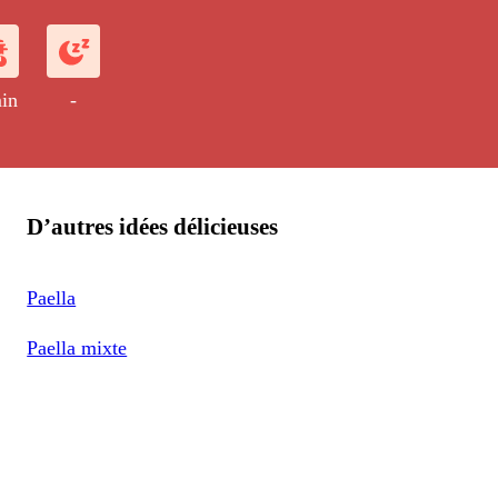
in
-
D’autres idées délicieuses
Paella
Paella mixte