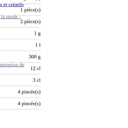
s et créatifs
1
pièce(s)
 la mode -
2
pièce(s)
1
g
1
l
300
g
ntreprise de
12
cl
3
cl
4
pincée(s)
4
pincée(s)