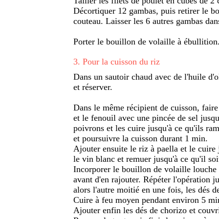
Tailler les filets de poulet en cubes de 2
Décortiquer 12 gambas, puis retirer le bo
couteau. Laisser les 6 autres gambas dans
Porter le bouillon de volaille à ébullition
3
.
Pour la cuisson du riz
Dans un sautoir chaud avec de l'huile d'o
et réserver.
Dans le même récipient de cuisson, faire c
et le fenouil avec une pincée de sel jusqu'
poivrons et les cuire jusqu'à ce qu'ils ram
et poursuivre la cuisson durant 1 min.
Ajouter ensuite le riz à paella et le cuire
le vin blanc et remuer jusqu'à ce qu'il soi
Incorporer le bouillon de volaille louche
avant d'en rajouter. Répéter l'opération j
alors l'autre moitié en une fois, les dés 
Cuire à feu moyen pendant environ 5 min
Ajouter enfin les dés de chorizo et couvr