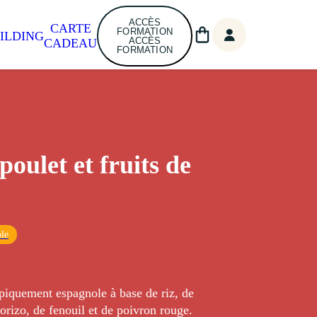
ACCÈS
CARTE
FORMATION
ILDING
ACCÈS
CADEAU
FORMATION
poulet et fruits de
le
piquement espagnole à base de riz, de
rizo, de fenouil et de poivron rouge.