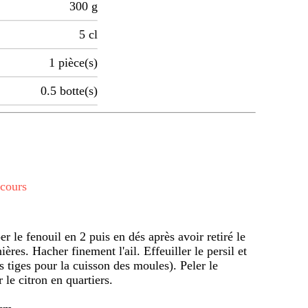
300
g
5
cl
1
pièce(s)
0.5
botte(s)
 cours
r le fenouil en 2 puis en dés après avoir retiré le
res. Hacher finement l'ail. Effeuiller le persil et
s tiges pour la cuisson des moules). Peler le
 le citron en quartiers.