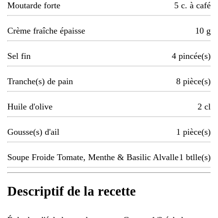
Moutarde forte
5
c. à café
Crème fraîche épaisse
10
g
Sel fin
4
pincée(s)
Tranche(s) de pain
8
pièce(s)
Huile d'olive
2
cl
Gousse(s) d'ail
1
pièce(s)
Soupe Froide Tomate, Menthe & Basilic Alvalle
1
btlle(s)
Descriptif de la recette