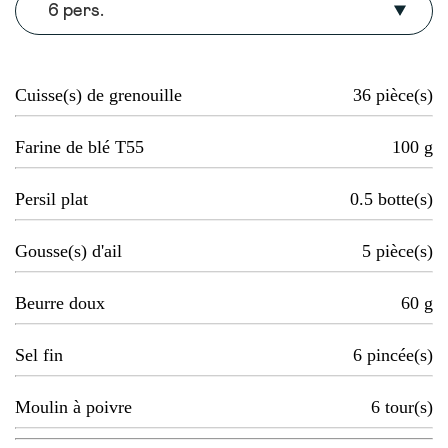
6 pers.
Cuisse(s) de grenouille
36
pièce(s)
Farine de blé T55
100
g
Persil plat
0.5
botte(s)
Gousse(s) d'ail
5
pièce(s)
Beurre doux
60
g
Sel fin
6
pincée(s)
Moulin à poivre
6
tour(s)