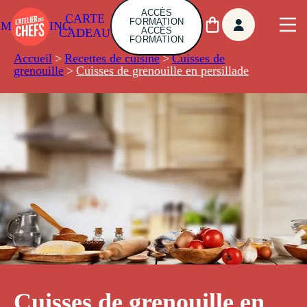
ACCÈS
CARTE
FORMATION
AMBUILDING
ACCÈS
CADEAU
FORMATION
Accueil
>
Recettes de cuisine
>
Cuisses de
grenouille
>
Cuisses de grenouille en persillade
Cuisses de grenouille en