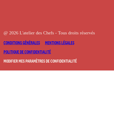
@ 2026 L'atelier des Chefs - Tous droits réservés
CONDITIONS GÉNÉRALES
MENTIONS LÉGALES
POLITIQUE DE CONFIDENTIALITÉ
MODIFIER MES PARAMÈTRES DE CONFIDENTIALITÉ