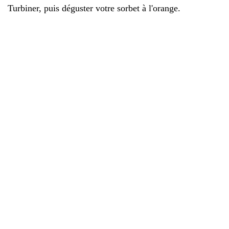
Turbiner, puis déguster votre sorbet à l'orange.