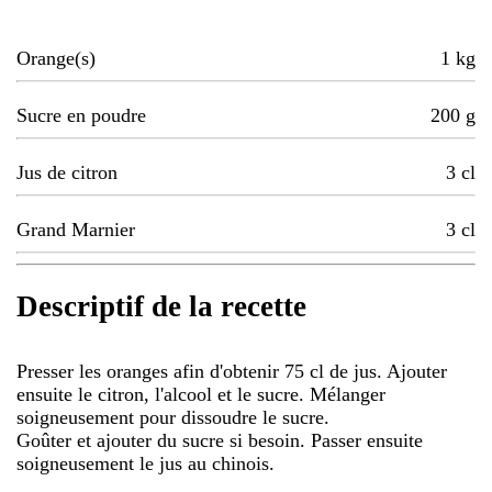
Orange(s)
1
kg
Sucre en poudre
200
g
Jus de citron
3
cl
Grand Marnier
3
cl
Descriptif de la recette
Presser les oranges afin d'obtenir 75 cl de jus. Ajouter
ensuite le citron, l'alcool et le sucre. Mélanger
soigneusement pour dissoudre le sucre.
Goûter et ajouter du sucre si besoin. Passer ensuite
soigneusement le jus au chinois.