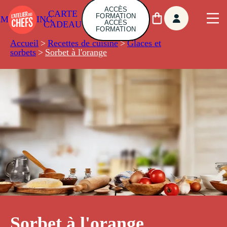
ACCÈS
CARTE
FORMATION
AMBUILDING
ACCÈS
CADEAU
FORMATION
Accueil
>
Recettes de cuisine
>
Glaces et
sorbets
>
Sorbet à l'orange
Sorbet à l'orange