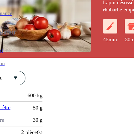
Lapin désossé 
rhubarbe empr
enance
ménager
45min
30m
al
ion
.
600
kg
-être
50
g
re
30
g
2
pièce(s)