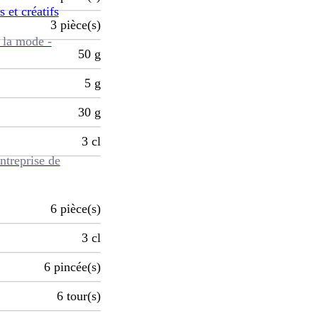
s et créatifs
3
pièce(s)
 la mode -
50
g
5
g
30
g
3
cl
ntreprise de
6
pièce(s)
3
cl
6
pincée(s)
6
tour(s)