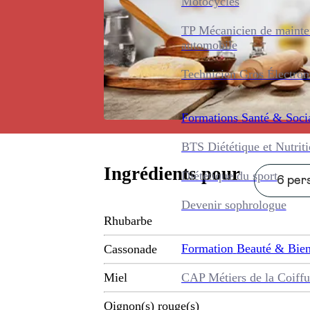
Motocycles
TP Mécanicien de maint
automobile
Technicien Gros Électro
Formations
Santé & Soci
BTS Diététique et Nutrit
Ingrédients pour
Diététique du sport
6 pers
Devenir sophrologue
Rhubarbe
Formation
Beauté & Bien
Cassonade
CAP Métiers de la Coiffu
Miel
Oignon(s) rouge(s)