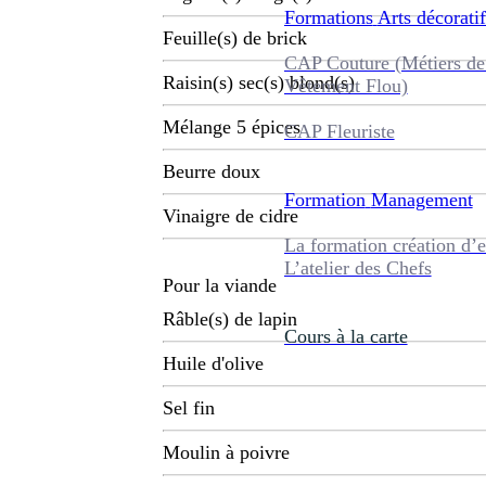
Formations
Arts décoratif
Feuille(s) de brick
CAP Couture (Métiers de
Raisin(s) sec(s) blond(s)
Vêtement Flou)
Mélange 5 épices
CAP Fleuriste
Beurre doux
Formation
Management
Vinaigre de cidre
La formation création d’e
L’atelier des Chefs
Pour la viande
Râble(s) de lapin
Cours à la carte
Huile d'olive
Sel fin
Moulin à poivre