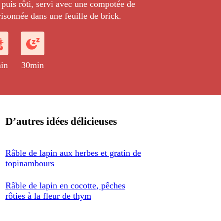
puis rôti, servi avec une compotée de
isonnée dans une feuille de brick.
in
30min
D’autres idées délicieuses
Râble de lapin aux herbes et gratin de
topinambours
Râble de lapin en cocotte, pêches
rôties à la fleur de thym