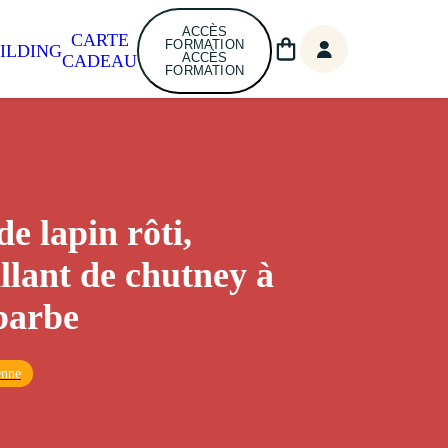
ACCÈS
CARTE
FORMATION
ILDING
ACCÈS
CADEAU
FORMATION
e lapin rôti,
illant de chutney à
barbe
enne