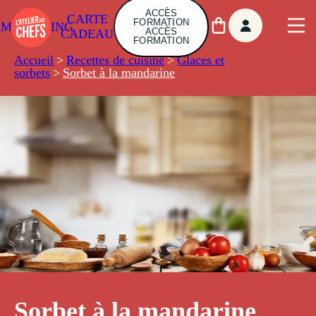
ACCÈS
CARTE
FORMATION
AMBUILDING
ACCÈS
CADEAU
FORMATION
Accueil
>
Recettes de cuisine
>
Glaces et
sorbets
>
Sorbet à la mandarine
Sorbet à la mandarine