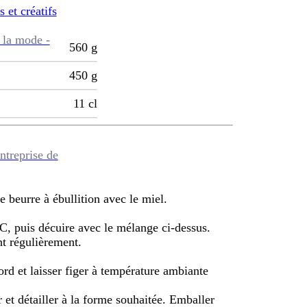
s et créatifs
 la mode -
560
g
450
g
11
cl
ntreprise de
e beurre à ébullition avec le miel.
 °C, puis décuire avec le mélange ci-dessus.
t régulièrement.
rd et laisser figer à température ambiante
et détailler à la forme souhaitée. Emballer