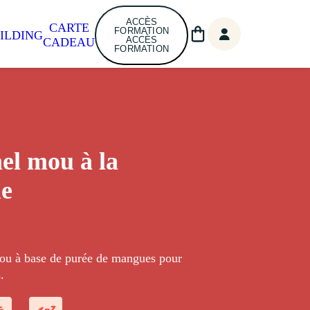
ACCÈS
CARTE
FORMATION
ILDING
ACCÈS
CADEAU
FORMATION
l mou à la
e
u à base de purée de mangues pour
.