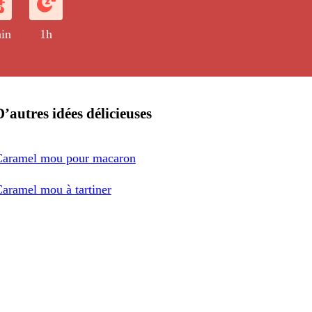
in
1h
D’autres idées délicieuses
Caramel mou pour macaron
aramel mou à tartiner