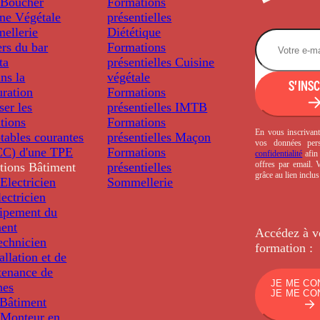
Boucher
Formations
ine Végétale
présentielles
ellerie
Diététique
rs du bar
Formations
ta
présentielles
Cuisine
ns la
végétale
S'INS
uration
Formations
ser les
présentielles
IMTB
tions
Formations
En vous inscrivant
tables courantes
présentielles
Maçon
vos données per
C) d'une TPE
Formations
confidentialité
afin 
offres par email.
tions
Bâtiment
présentielles
grâce au lien inclu
Electricien
Sommellerie
ectricien
uipement du
ment
Accédez à v
echnicien
formation :
tallation et de
tenance de
JE ME CO
nes
JE ME CO
Bâtiment
Monteur en