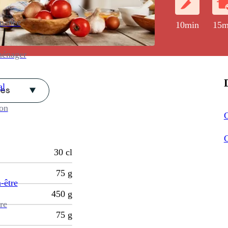
enance
10min
15m
ménager
al
ces
ion
C
30
cl
75
g
-être
450
g
re
75
g