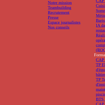
CAP 
Notre mission
Cuis
Teambuilding
Somm
Recrutement
Métie
Presse
Baris
Espace journalistes
IA da
Nos conseils
resta
Réali
opéra
comp
(ROC
Forma
CAP 
TP El
d'éq
bâti
TP T
d'ins
main
pisci
BTS 
CAP 