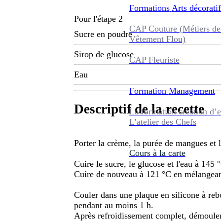
Formations
Arts décoratif
Pour l'étape 2
CAP Couture (Métiers de
Sucre en poudre
Vêtement Flou)
Sirop de glucose
CAP Fleuriste
Eau
Formation
Management
Descriptif de la recette
La formation création d’e
L’atelier des Chefs
Porter la crème, la purée de mangues et l
Cours à la carte
Cuire le sucre, le glucose et l'eau à 145
Cuire de nouveau à 121 °C en mélangean
Couler dans une plaque en silicone à rebo
pendant au moins 1 h.
Après refroidissement complet, démouler 