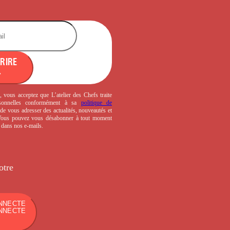
CRIRE
, vous acceptez que L’atelier des Chefs traite
sonnelles conformément à sa
politique de
de vous adresser des actualités, nouveautés et
 Vous pouvez vous désabonner à tout moment
s dans nos e-mails.
otre
NNECTE
NNECTE