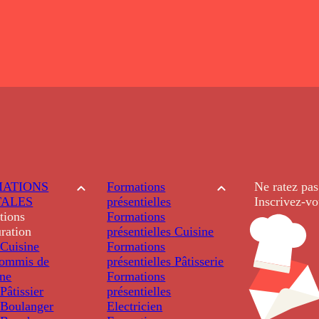
ATIONS
Formations
Ne ratez pas
TALES
présentielles
Inscrivez-vo
tions
Formations
ration
présentielles
Cuisine
Cuisine
Formations
ommis de
présentielles
Pâtisserie
ine
Formations
âtissier
présentielles
Boulanger
Electricien