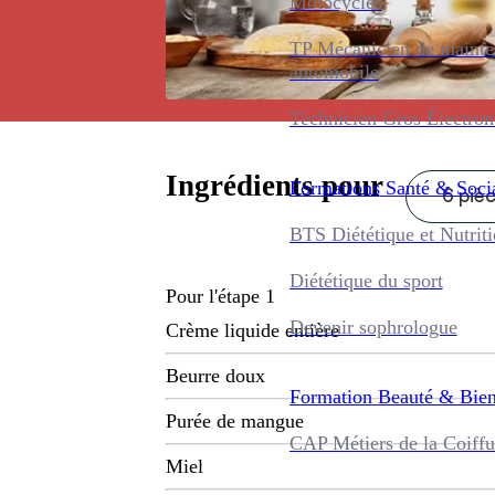
Motocycles
TP Mécanicien de maint
automobile
Technicien Gros Électro
Ingrédients pour
Formations
Santé & Soci
6 piè
BTS Diététique et Nutrit
Diététique du sport
Pour l'étape 1
Devenir sophrologue
Crème liquide entière
Beurre doux
Formation
Beauté & Bien
Purée de mangue
CAP Métiers de la Coiffu
Miel