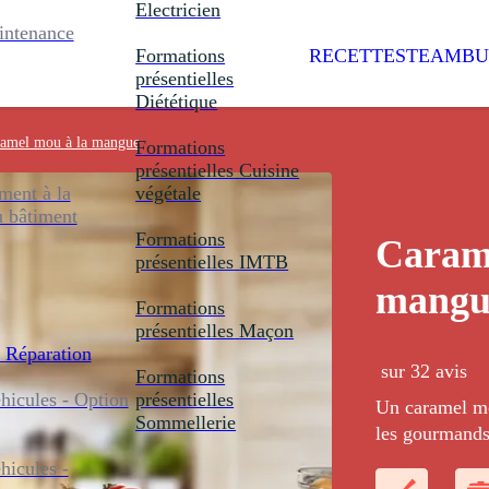
Electricien
intenance
Formations
RECETTES
TEAMBU
présentielles
Diététique
amel mou à la mangue
Formations
présentielles
Cuisine
ent à la
végétale
u bâtiment
Formations
Carame
présentielles
IMTB
mangu
Formations
présentielles
Maçon
 Réparation
sur 32 avis
Formations
icules - Option
présentielles
Un caramel mo
Sommellerie
les gourmands
icules -