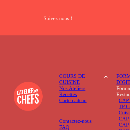
Suivez nous !
COURS DE
FORM
CUISINE
DIGI
Nos Ateliers
Forma
Recettes
Restau
Carte cadeau
CAP 
TP C
Cuis
CAP P
Contactez-nous
CAP 
FAQ