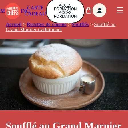
ACCÈS
CARTE
FORMATION
AMBUILDING
ACCÈS
CADEAU
FORMATION
Accueil
>
Recettes de cuisine
>
Soufflés
>
Soufflé au
Grand Marnier traditionnel
Soufflé au Grand Marnier