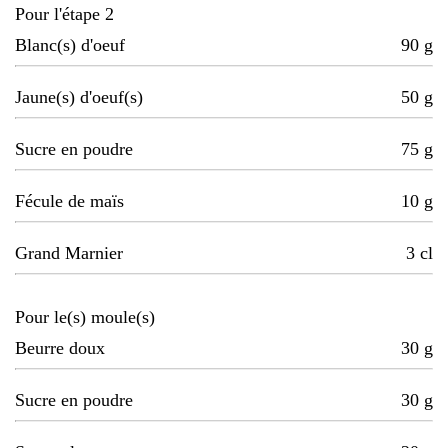
Pour l'étape 2
Blanc(s) d'oeuf
90
g
Jaune(s) d'oeuf(s)
50
g
Sucre en poudre
75
g
Fécule de maïs
10
g
Grand Marnier
3
cl
Pour le(s) moule(s)
Beurre doux
30
g
Sucre en poudre
30
g