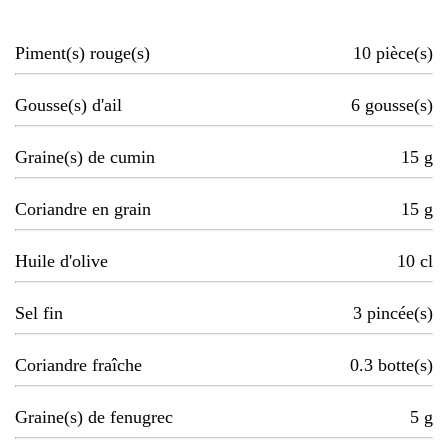
Piment(s) rouge(s)
10
pièce(s)
Gousse(s) d'ail
6
gousse(s)
Graine(s) de cumin
15
g
Coriandre en grain
15
g
Huile d'olive
10
cl
Sel fin
3
pincée(s)
Coriandre fraîche
0.3
botte(s)
Graine(s) de fenugrec
5
g