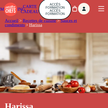
ACCÈS
CARTE
FORMATION
AMBUILDING
ACCÈS
CADEAU
FORMATION
Accueil
>
Recettes de cuisine
>
Sauces et
condiments
>
Harissa
Harissa