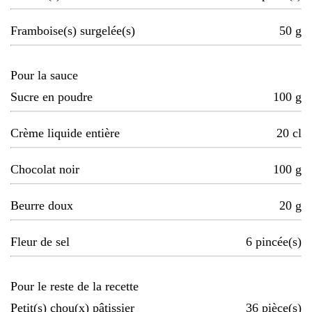
Framboise(s) surgelée(s)
50
g
Pour la sauce
Sucre en poudre
100
g
Crème liquide entière
20
cl
Chocolat noir
100
g
Beurre doux
20
g
Fleur de sel
6
pincée(s)
Pour le reste de la recette
Petit(s) chou(x) pâtissier
36
pièce(s)