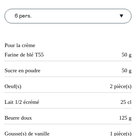
6 pers.
Pour la crème
Farine de blé T55
50
g
Sucre en poudre
50
g
Oeuf(s)
2
pièce(s)
Lait 1/2 écrémé
25
cl
Beurre doux
125
g
Gousse(s) de vanille
1
pièce(s)