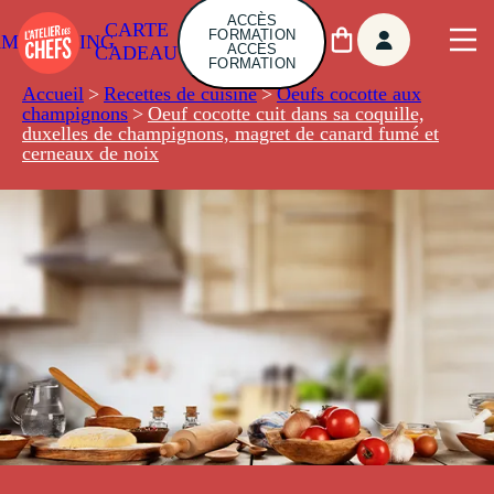
ACCÈS
CARTE
FORMATION
AMBUILDING
ACCÈS
CADEAU
FORMATION
Accueil
>
Recettes de cuisine
>
Oeufs cocotte aux
champignons
>
Oeuf cocotte cuit dans sa coquille,
duxelles de champignons, magret de canard fumé et
cerneaux de noix