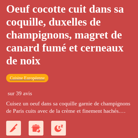
Oeuf cocotte cuit dans sa
coquille, duxelles de
champignons, magret de
canard fumé et cerneaux
de noix
Cuisine Européenne
sur 39 avis
Cuisez un oeuf dans sa coquille garnie de champignons
de Paris cuits avec de la crème et finement hachés.
L'oeuf garni est cuit dans une eau frémissante et servi
avec de petits dés de magret de canard fumé, de la
ciboulette ciselée et des brisures de cerneaux de noix.