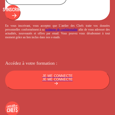
S'INSCRIRE
En vous inscrivant, vous acceptez que L’atelier des Chefs traite vos données
personnelles conformément à sa
politique de confidentialité
afin de vous adresser des
actualités, nouveautés et offres par email. Vous pouvez vous désabonner à tout
moment grâce au lien inclus dans nos e-mails.
Accédez à votre
formation :
JE ME CONNECTE
JE ME CONNECTE