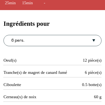
25min
15min
-
Ingrédients pour
6 pers.
Oeuf(s)
12
pièce(s)
Tranche(s) de magret de canard fumé
6
pièce(s)
Ciboulette
0.5
botte(s)
Cerneau(x) de noix
60
g