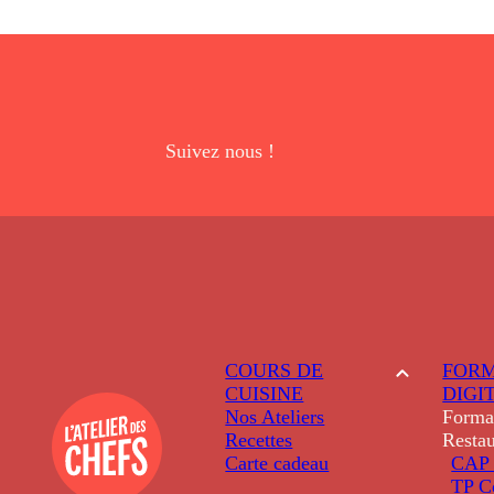
Suivez nous !
COURS DE
FORM
CUISINE
DIGI
Nos Ateliers
Forma
Recettes
Restau
Carte cadeau
CAP 
TP C