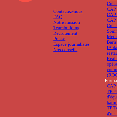
Cuis
CAP P
Contactez-nous
CAP 
FAQ
CAP 
Notre mission
Cuis
Teambuilding
Somm
Recrutement
Métie
Presse
Baris
Espace journalistes
IA da
Nos conseils
resta
Réali
opéra
comp
(ROC
Forma
CAP 
TP El
d'éq
bâti
TP T
d'ins