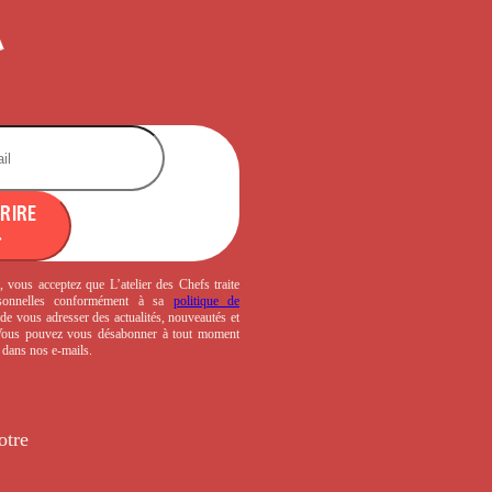
CRIRE
, vous acceptez que L’atelier des Chefs traite
sonnelles conformément à sa
politique de
de vous adresser des actualités, nouveautés et
 Vous pouvez vous désabonner à tout moment
s dans nos e-mails.
otre