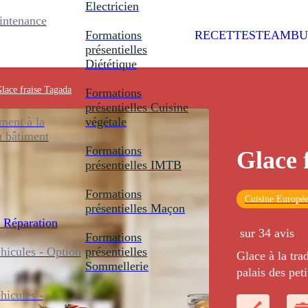
Electricien
intenance
Formations
RECETTES
TEAMBU
présentielles
Diététique
lace fraise Tagada
Formations
présentielles
Cuisine
ent à la
végétale
u bâtiment
Formations
Glace 
présentielles
IMTB
Formations
Cuisine Europé
présentielles
Maçon
 Réparation
sur 34 avis
Formations
icules - Option
présentielles
Glace à la tra
Sommellerie
palais des pet
icules -