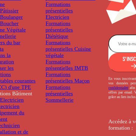
ine
Formations
âtissier
présentielles
Boulanger
Electricien
Boucher
Formations
ine Végétale
présentielles
ellerie
Diététique
rs du bar
Formations
ta
présentielles
Cuisine
ns la
végétale
S'INS
uration
Formations
ser les
présentielles
IMTB
tions
Formations
En vous inscrivant
tables courantes
présentielles
Maçon
vos données per
C) d'une TPE
Formations
confidentialité
afin 
offres par email.
tions
Bâtiment
présentielles
grâce au lien inclu
Electricien
Sommellerie
ectricien
uipement du
ment
Accédez à v
echnicien
formation :
tallation et de