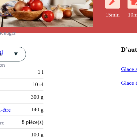
enance
15min
10m
ménager
D’aut
al
.
ion
Glace 
1
l
Glace à
10
cl
300
g
140
g
-être
8
pièce(s)
re
100
g