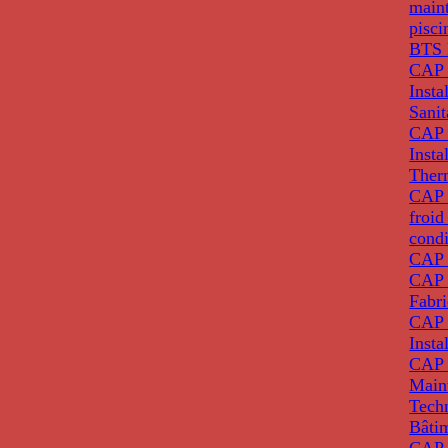
main
pisci
BTS 
CAP 
Insta
Sanit
CAP 
Insta
Ther
CAP I
froid
condi
CAP 
CAP 
Fabri
CAP 
Insta
CAP 
Main
Tech
Bâti
CAP