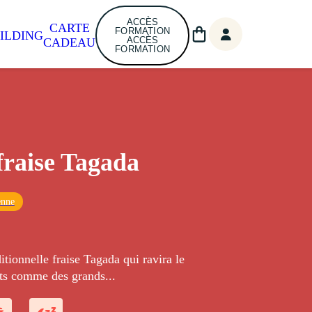
ACCÈS
CARTE
FORMATION
ILDING
ACCÈS
CADEAU
FORMATION
fraise Tagada
enne
ditionnelle fraise Tagada qui ravira le
its comme des grands...