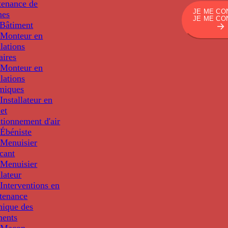
tenance de
JE ME CO
nes
JE ME CO
Bâtiment
Monteur en
llations
aires
Monteur en
llations
miques
nstallateur en
 et
tionnement d'air
Ébéniste
Menuisier
cant
Menuisier
llateur
Interventions en
tenance
nique des
ments
 Maçon