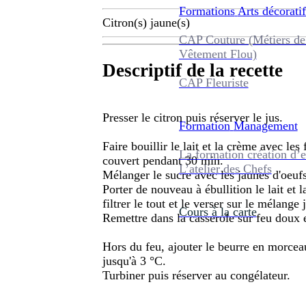
Formations
Arts décoratif
Citron(s) jaune(s)
CAP Couture (Métiers de
Vêtement Flou)
Descriptif de la recette
CAP Fleuriste
Presser le citron puis réserver le jus.
Formation
Management
Faire bouillir le lait et la crème avec les
La formation création d’e
couvert pendant 30 min.
L’atelier des Chefs
Mélanger le sucre avec les jaunes d'oeuf
Porter de nouveau à ébullition le lait et 
filtrer le tout et le verser sur le mélang
Cours à la carte
Remettre dans la casserole sur feu doux 
Hors du feu, ajouter le beurre en morceau
jusqu'à 3 °C.
Turbiner puis réserver au congélateur.