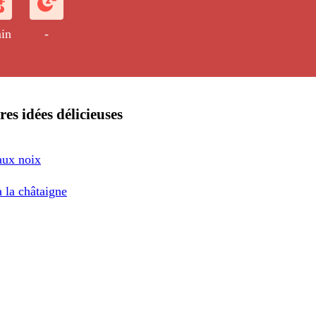
in
-
res idées délicieuses
aux noix
 la châtaigne