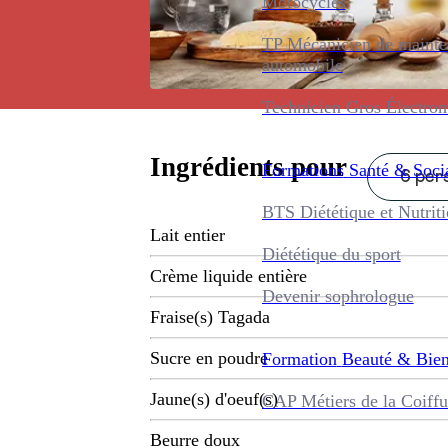
Motocycles
TP Mécanicien de maint
automobile
Technicien Gros Électro
Ingrédients pour
Formations
Santé & Soci
6 pers
BTS Diététique et Nutrit
Lait entier
Diététique du sport
Crème liquide entière
Devenir sophrologue
Fraise(s) Tagada
Sucre en poudre
Formation
Beauté & Bien
Jaune(s) d'oeuf(s)
CAP Métiers de la Coiffu
Beurre doux