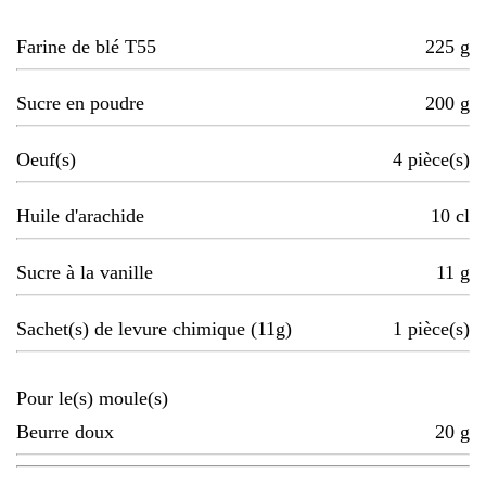
Farine de blé T55
225
g
Sucre en poudre
200
g
Oeuf(s)
4
pièce(s)
Huile d'arachide
10
cl
Sucre à la vanille
11
g
Sachet(s) de levure chimique (11g)
1
pièce(s)
Pour le(s) moule(s)
Beurre doux
20
g