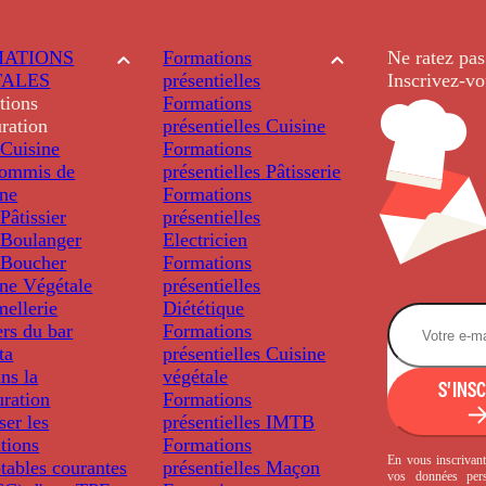
ATIONS
Formations
Ne ratez pas
TALES
présentielles
Inscrivez-vo
tions
Formations
ration
présentielles
Cuisine
Cuisine
Formations
ommis de
présentielles
Pâtisserie
ine
Formations
âtissier
présentielles
Boulanger
Electricien
Boucher
Formations
ine Végétale
présentielles
ellerie
Diététique
rs du bar
Formations
ta
présentielles
Cuisine
ns la
végétale
S'INS
uration
Formations
ser les
présentielles
IMTB
tions
Formations
En vous inscrivant
tables courantes
présentielles
Maçon
vos données per