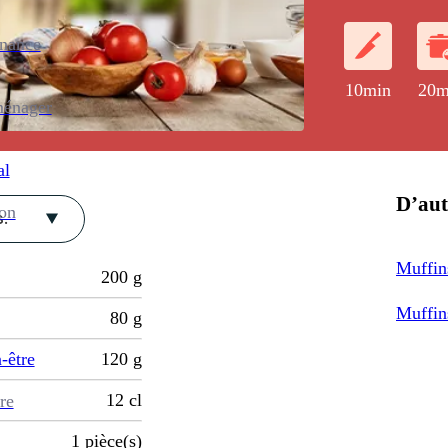
enance
10min
20m
ménager
al
D’aut
ion
.
Muffin
200
g
Muffins
80
g
-être
120
g
12
cl
re
1
pièce(s)