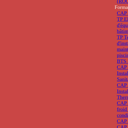
(ROC
Forma
CAP 
TP El
d'éq
bâti
TP T
d'ins
main
pisci
BTS 
CAP 
Insta
Sanit
CAP 
Insta
Ther
CAP I
froid
condi
CAP 
CAP 