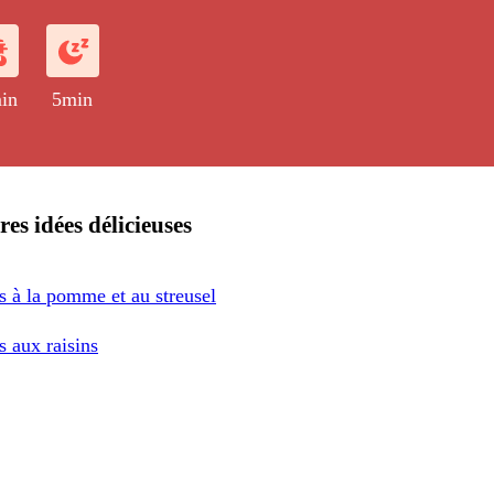
in
5min
res idées délicieuses
s à la pomme et au streusel
 aux raisins