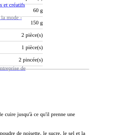
s et créatifs
60
g
 la mode -
150
g
2
pièce(s)
1
pièce(s)
2
pincée(s)
ntreprise de
le cuire jusqu'à ce qu'il prenne une
oudre de noisette, le sucre, le sel et la