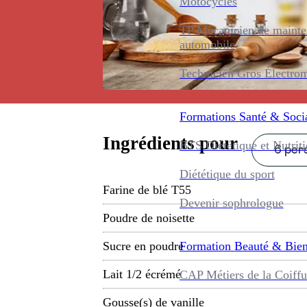
Motocycles
TP Mécanicien de maint
automobile
Technicien Gros Électro
Formations
Santé & Soci
Ingrédients pour
BTS Diététique et Nutrit
6 pers
Diététique du sport
Farine de blé T55
Devenir sophrologue
Poudre de noisette
Formation
Beauté & Bien
Sucre en poudre
Lait 1/2 écrémé
CAP Métiers de la Coiffu
Gousse(s) de vanille