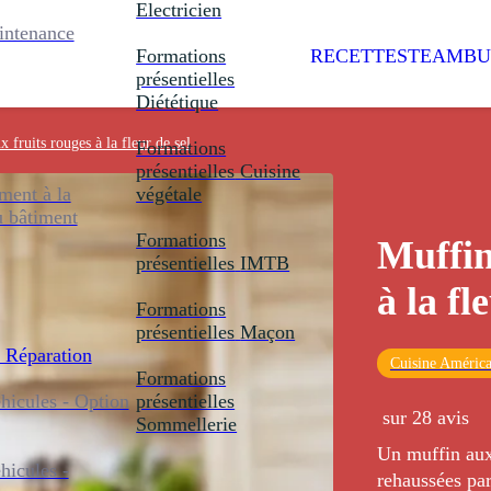
Electricien
intenance
Formations
RECETTES
TEAMBU
présentielles
Diététique
 fruits rouges à la fleur de sel
Formations
présentielles
Cuisine
ent à la
végétale
u bâtiment
Formations
Muffin
présentielles
IMTB
à la fl
Formations
présentielles
Maçon
 Réparation
Cuisine América
Formations
icules - Option
présentielles
sur 28 avis
Sommellerie
Un muffin aux 
icules -
rehaussées par