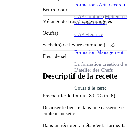
Formations
Arts décoratif
Beurre doux
CAP Couture (Métiers de
Mélange de fruits rouges surgelés
Vêtement Flou)
Oeuf(s)
CAP Fleuriste
Sachet(s) de levure chimique (11g)
Formation
Management
Fleur de sel
La formation création d’e
L’atelier des Chefs
Descriptif de la recette
Cours à la carte
Préchauffer le four à 180 °C (th. 6).
Disposer le beurre dans une casserole et 
couleur noisette.
Dans un récipient, mélanger la farine, la p