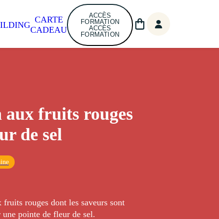
ACCÈS
CARTE
FORMATION
ILDING
ACCÈS
CADEAU
FORMATION
 aux fruits rouges
eur de sel
ine
fruits rouges dont les saveurs sont
 une pointe de fleur de sel.