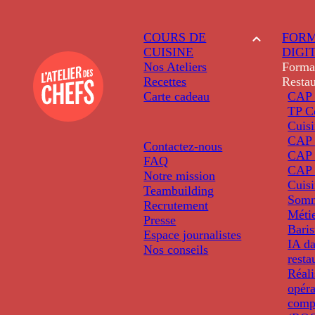
COURS DE
FORM
CUISINE
DIGI
Nos Ateliers
Forma
Recettes
Restau
Carte cadeau
CAP 
TP C
Cuis
CAP P
Contactez-nous
CAP 
FAQ
CAP 
Notre mission
Cuis
Teambuilding
Somm
Recrutement
Métie
Presse
Baris
Espace journalistes
IA da
Nos conseils
resta
Réali
opéra
comp