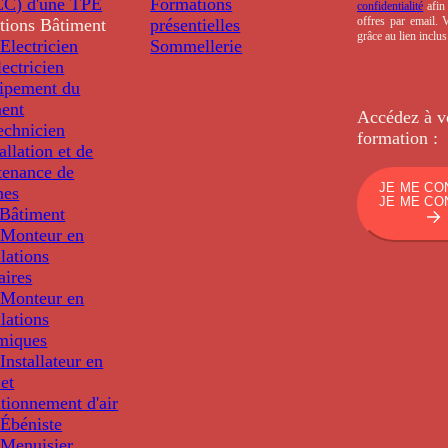
C) d'une TPE
Formations
confidentialité
afin 
offres par email.
tions
Bâtiment
présentielles
grâce au lien inclu
Electricien
Sommellerie
ectricien
uipement du
ment
Accédez à v
echnicien
formation :
tallation et de
tenance de
JE ME CO
nes
JE ME CO
Bâtiment
Monteur en
llations
aires
Monteur en
llations
miques
nstallateur en
 et
tionnement d'air
Ébéniste
Menuisier