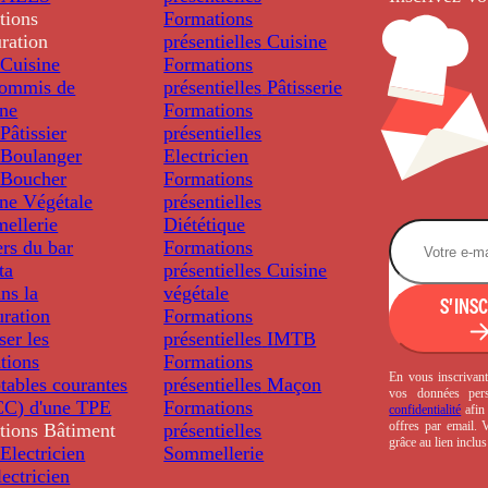
tions
Formations
ration
présentielles
Cuisine
Cuisine
Formations
ommis de
présentielles
Pâtisserie
ine
Formations
âtissier
présentielles
Boulanger
Electricien
Boucher
Formations
ine Végétale
présentielles
ellerie
Diététique
rs du bar
Formations
ta
présentielles
Cuisine
ns la
végétale
S'INS
uration
Formations
ser les
présentielles
IMTB
tions
Formations
En vous inscrivant
tables courantes
présentielles
Maçon
vos données per
C) d'une TPE
Formations
confidentialité
afin 
offres par email.
tions
Bâtiment
présentielles
grâce au lien inclu
Electricien
Sommellerie
ectricien