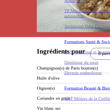
Motocycles
TP Mécanicien de maint
automobile
Technicien Gros Électro
Formations
Santé & Soci
Ingrédients pour
BTS Diététique et Nutrit
6 pers
Diététique du sport
Champignon(s) de Paris bouton(s)
Devenir sophrologue
Huile d'olive
Formation
Beauté & Bien
Oignon(s)
Coriandre en grain
CAP Métiers de la Coiffu
Vin blanc sec