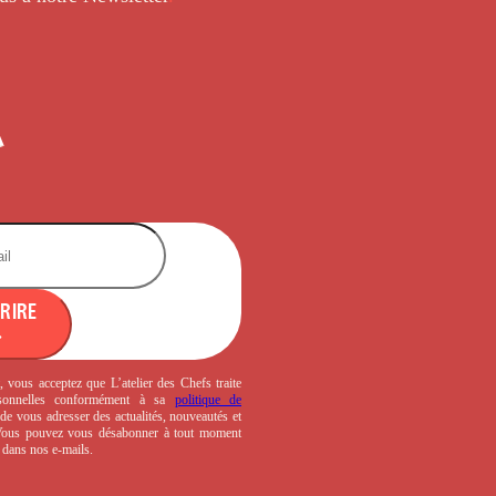
CRIRE
, vous acceptez que L’atelier des Chefs traite
sonnelles conformément à sa
politique de
de vous adresser des actualités, nouveautés et
 Vous pouvez vous désabonner à tout moment
s dans nos e-mails.