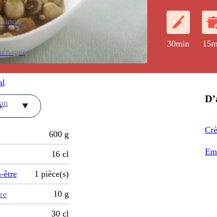
citron.
enance
30min
15m
ménager
al
D’
ion
.
Cr
600
g
Emi
16
cl
-être
1
pièce(s)
10
g
re
30
cl