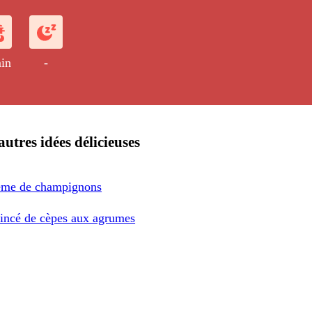
in
-
autres idées délicieuses
ème de champignons
ncé de cèpes aux agrumes