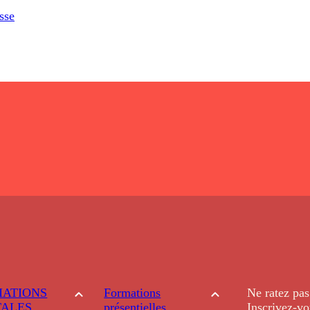
sse
ATIONS
Formations
Ne ratez pas
TALES
présentielles
Inscrivez-vo