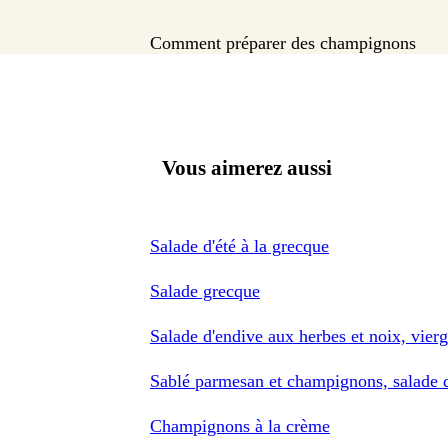
Comment préparer des champignons
Vous aimerez aussi
Salade d'été à la grecque
Salade grecque
Salade d'endive aux herbes et noix, vie
Sablé parmesan et champignons, salade 
Champignons à la crème