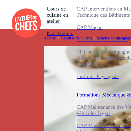
Cours de
CAP Interventions en Ma
cuisine en
Technique des Bâtiments
atelier
CAP Maçon
Nos Ateliers
Accueil
>
Recettes de cuisine
>
Salades de champig
CAP Carreleur Mosaïste
TP Chargé d'accompagnem
rénovation énergétique d
(CAREB)
Jardinier Paysagiste
Formations
Mécanique &
CAP Maintenance des Véh
véhicules légers
CAP Maintenance des Véh