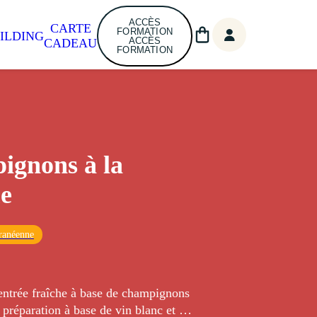
ACCÈS
CARTE
FORMATION
ILDING
ACCÈS
CADEAU
FORMATION
ignons à la
e
ranéenne
'entrée fraîche à base de champignons
 préparation à base de vin blanc et de