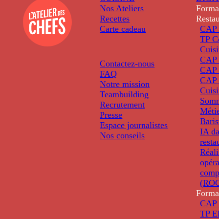
Nos Ateliers
Forma
Recettes
Restau
Carte cadeau
CAP 
TP C
Cuis
CAP P
Contactez-nous
CAP 
FAQ
CAP 
Notre mission
Cuis
Teambuilding
Somm
Recrutement
Métie
Presse
Baris
Espace journalistes
IA da
Nos conseils
resta
Réali
opéra
comp
(ROC
Forma
CAP 
TP El