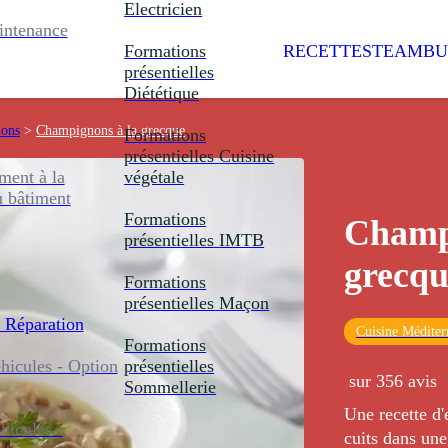
Electricien
intenance
Formations
RECETTES
TEAMBU
présentielles
Diététique
nons
>
Champignons à la grecque
Formations
présentielles
Cuisine
ent à la
végétale
u bâtiment
Formations
Champ
présentielles
IMTB
grecqu
Formations
présentielles
Maçon
 Réparation
Cuisine Méditer
Formations
icules - Option
présentielles
sur 356 avis
Sommellerie
Une recette d
icules -
cuits dans une