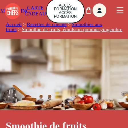
ACCÈS
CARTE
FORMATION
AMBUILDING
ACCÈS
CADEAU
FORMATION
Accueil
>
Recettes de cuisine
>
Smoothies aux
fruits
>
Smoothie de fruits, émulsion pomme-gingembre
Smoothie de fruits,