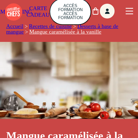
ACCÈS
CARTE
FORMATION
AMBUILDING
ACCÈS
CADEAU
FORMATION
Accueil
>
Recettes de cuisine
>
Desserts à base de
mangue
>
Mangue caramélisée à la vanille
Mangue caramélisée à la