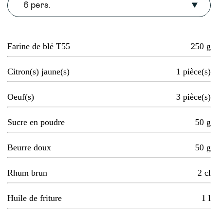
6 pers.
Farine de blé T55
250
g
Citron(s) jaune(s)
1
pièce(s)
Oeuf(s)
3
pièce(s)
Sucre en poudre
50
g
Beurre doux
50
g
Rhum brun
2
cl
Huile de friture
1
l