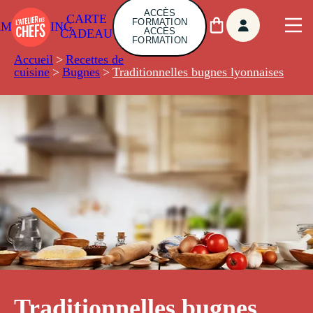
ACCÈS
CARTE
FORMATION
AMBUILDING
ACCÈS
CADEAU
FORMATION
Accueil
>
Recettes de
cuisine
>
Bugnes
>
Traditionnelles bugnes lyonnaises
Traditionnelles bugnes