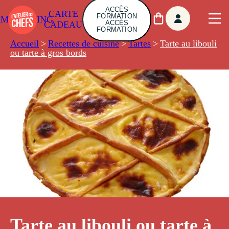
ACCÈS
CARTE
FORMATION
AMBUILDING
ACCÈS
CADEAU
FORMATION
Accueil
>
Recettes de cuisine
>
Tartes
>
Tarte au libouli
ou tarte à gros bords
Tarte au libouli ou tarte à