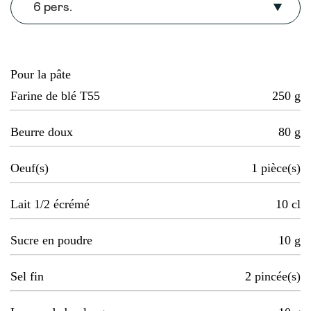
6 pers.
Pour la pâte
Farine de blé T55
250
g
Beurre doux
80
g
Oeuf(s)
1
pièce(s)
Lait 1/2 écrémé
10
cl
Sucre en poudre
10
g
Sel fin
2
pincée(s)