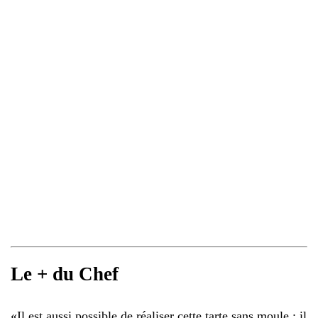
Le + du Chef
«
Il est aussi possible de réaliser cette tarte sans moule : il