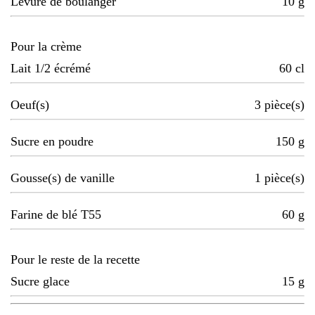
Levure de boulanger
10
g
Pour la crème
Lait 1/2 écrémé
60
cl
Oeuf(s)
3
pièce(s)
Sucre en poudre
150
g
Gousse(s) de vanille
1
pièce(s)
Farine de blé T55
60
g
Pour le reste de la recette
Sucre glace
15
g