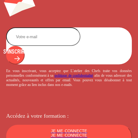
S'INSCRIRE
En vous inscrivant, vous acceptez que L’atelier des Chefs traite vos données
personnelles conformément à sa
politique de confidentialité
afin de vous adresser des
actualités, nouveautés et offres par email. Vous pouvez vous désabonner à tout
moment grâce au lien inclus dans nos e-mails.
Accédez à votre
formation :
JE ME CONNECTE
JE ME CONNECTE