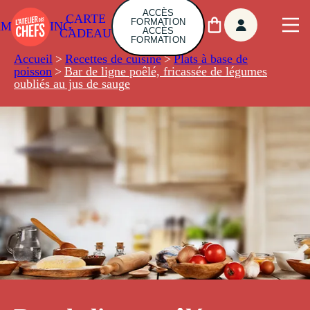
ACCÈS
CARTE
FORMATION
AMBUILDING
ACCÈS
CADEAU
FORMATION
Accueil
>
Recettes de cuisine
>
Plats à base de
poisson
>
Bar de ligne poêlé, fricassée de légumes
oubliés au jus de sauge