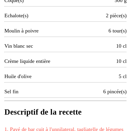
Coque(s)
500
g
Echalote(s)
2
pièce(s)
Moulin à poivre
6
tour(s)
Vin blanc sec
10
cl
Crème liquide entière
10
cl
Huile d'olive
5
cl
Sel fin
6
pincée(s)
Descriptif de la recette
1
.
Pavé de bar cuit à l'unnilateral, tagliatelle de légumes