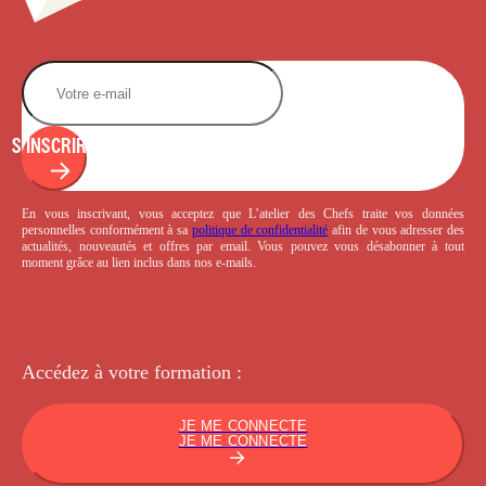
S'INSCRIRE
En vous inscrivant, vous acceptez que L’atelier des Chefs traite vos données
personnelles conformément à sa
politique de confidentialité
afin de vous adresser des
actualités, nouveautés et offres par email. Vous pouvez vous désabonner à tout
moment grâce au lien inclus dans nos e-mails.
Accédez à votre
formation :
JE ME CONNECTE
JE ME CONNECTE