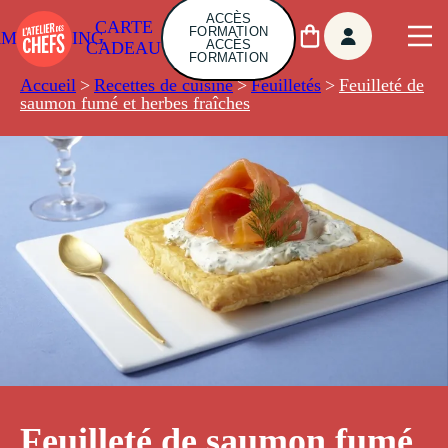
ACCÈS
CARTE
FORMATION
AMBUILDING
ACCÈS
CADEAU
FORMATION
Accueil
>
Recettes de cuisine
>
Feuilletés
>
Feuilleté de
saumon fumé et herbes fraîches
Feuilleté de saumon fumé