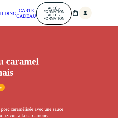
ACCÈS
CARTE
FORMATION
ILDING
ACCÈS
CADEAU
FORMATION
u caramel
ais
ue
e porc caramélisée avec une sauce
du riz cuit à la cardamone.