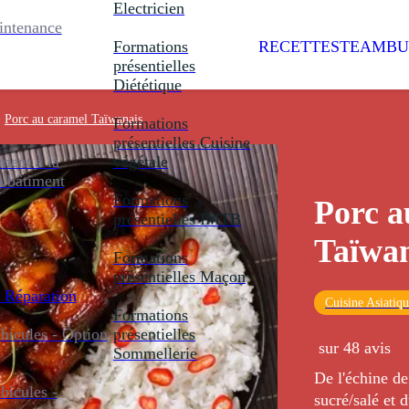
Electricien
intenance
Formations
RECETTES
TEAMBU
présentielles
Diététique
>
Porc au caramel Taïwanais
Formations
présentielles
Cuisine
ent à la
végétale
u bâtiment
Formations
Porc a
présentielles
IMTB
Taïwan
Formations
présentielles
Maçon
 Réparation
Cuisine Asiatiq
Formations
icules - Option
présentielles
sur 48 avis
Sommellerie
De l'échine d
icules -
sucré/salé et 