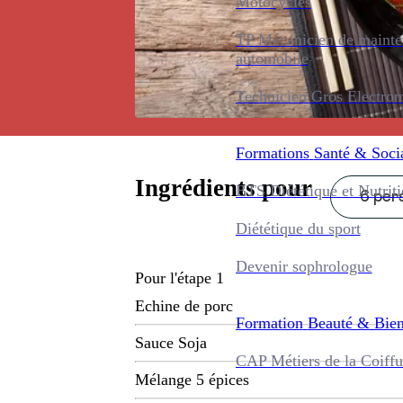
Motocycles
TP Mécanicien de maint
automobile
Technicien Gros Électro
Formations
Santé & Soci
Ingrédients pour
BTS Diététique et Nutrit
6 pers
Diététique du sport
Devenir sophrologue
Pour l'étape 1
Echine de porc
Formation
Beauté & Bien
Sauce Soja
CAP Métiers de la Coiffu
Mélange 5 épices