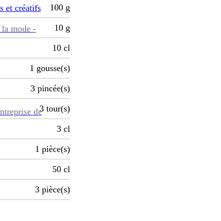
100
g
s et créatifs
10
g
 la mode -
10
cl
1
gousse(s)
3
pincée(s)
3
tour(s)
ntreprise de
3
cl
1
pièce(s)
50
cl
3
pièce(s)