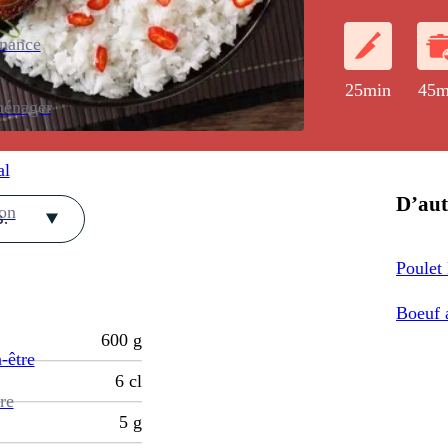
enance
25min
45m
ménager
al
D’aut
ion
.
Poulet
Boeuf 
600
g
-être
6
cl
re
5
g