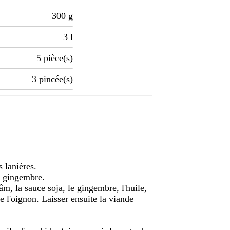
300
g
3
l
5
pièce(s)
3
pincée(s)
 lanières.
le gingembre.
, la sauce soja, le gingembre, l'huile,
 de l'oignon. Laisser ensuite la viande