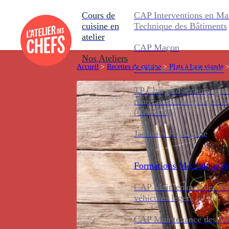
Cours de
CAP Interventions en Ma
cuisine en
Technique des Bâtiments
atelier
CAP Maçon
Nos Ateliers
Accueil
>
Recettes de cuisine
>
Plats à base viande
CAP Carreleur Mosaïste
TP Chargé d'accompagnem
rénovation énergétique d
(CAREB)
Jardinier Paysagiste
Formations
Mécanique &
CAP Maintenance des Véh
véhicules légers
CAP Maintenance des Véh