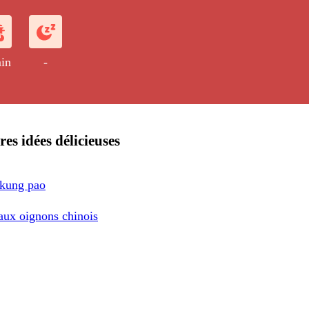
in
-
res idées délicieuses
 kung pao
aux oignons chinois