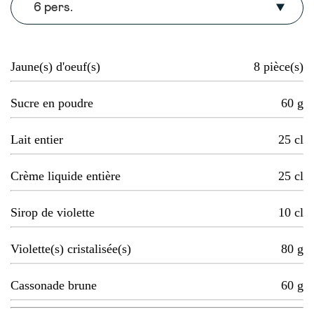
6 pers.
Jaune(s) d'oeuf(s)
8
pièce(s)
Sucre en poudre
60
g
Lait entier
25
cl
Crème liquide entière
25
cl
Sirop de violette
10
cl
Violette(s) cristalisée(s)
80
g
Cassonade brune
60
g