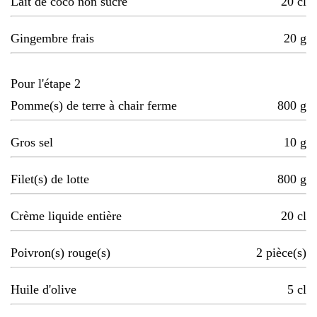
Lait de coco non sucré
20
cl
Gingembre frais
20
g
Pour l'étape 2
Pomme(s) de terre à chair ferme
800
g
Gros sel
10
g
Filet(s) de lotte
800
g
Crème liquide entière
20
cl
Poivron(s) rouge(s)
2
pièce(s)
Huile d'olive
5
cl