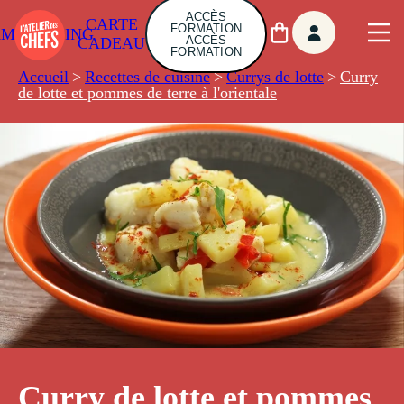
ACCÈS
CARTE
FORMATION
AMBUILDING
ACCÈS
CADEAU
FORMATION
Accueil
>
Recettes de cuisine
>
Currys de lotte
>
Curry
de lotte et pommes de terre à l'orientale
Curry de lotte et pommes