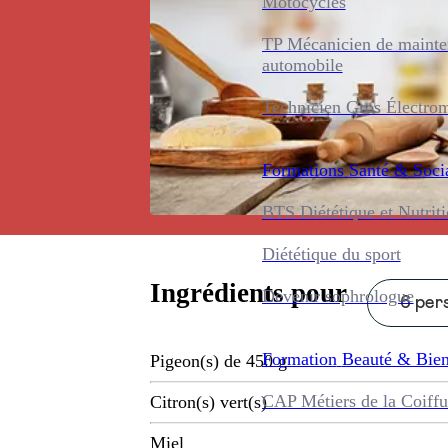
Motocycles
TP Mécanicien de maint
automobile
Technicien Gros Électro
Formations
Santé & Soci
BTS Diététique et Nutrit
Diététique du sport
Ingrédients pour
Devenir sophrologue
6 pers
Formation
Beauté & Bien
Pigeon(s) de 450 g
CAP Métiers de la Coiffu
Citron(s) vert(s)
Miel