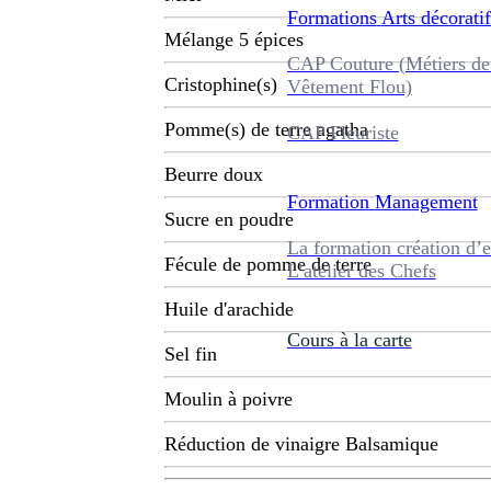
Formations
Arts décoratif
Mélange 5 épices
CAP Couture (Métiers de
Cristophine(s)
Vêtement Flou)
Pomme(s) de terre agatha
CAP Fleuriste
Beurre doux
Formation
Management
Sucre en poudre
La formation création d’e
Fécule de pomme de terre
L’atelier des Chefs
Huile d'arachide
Cours à la carte
Sel fin
Moulin à poivre
Réduction de vinaigre Balsamique