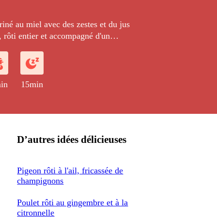
iné au miel avec des zestes et du jus
 , rôti entier et accompagné d'un
ristophines caramélisées, de fins
pommes de terre soudés entre eux avec
ur former un grillage très croustillant.
in
15min
D’autres idées délicieuses
Pigeon rôti à l'ail, fricassée de
champignons
Poulet rôti au gingembre et à la
citronnelle