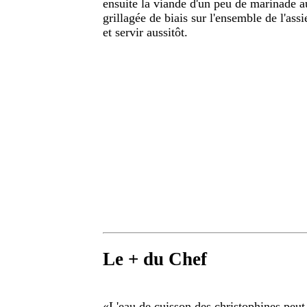
ensuite la viande d'un peu de marinade au
grillagée de biais sur l'ensemble de l'ass
et servir aussitôt.
Le + du Chef
«
L'eau de cuisson des christophines peut