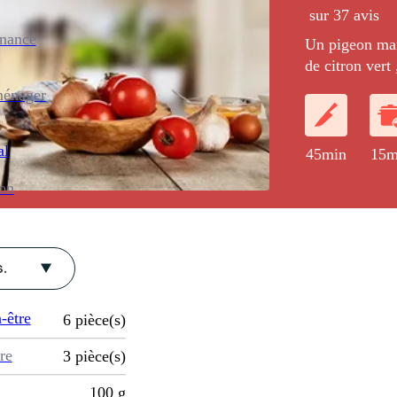
sur 37 avis
enance
Un pigeon mar
de citron vert
éventail de ch
ménager
bâtonnets de 
de la fécule po
al
45min
15m
ion
.
-être
6
pièce(s)
re
3
pièce(s)
100
g