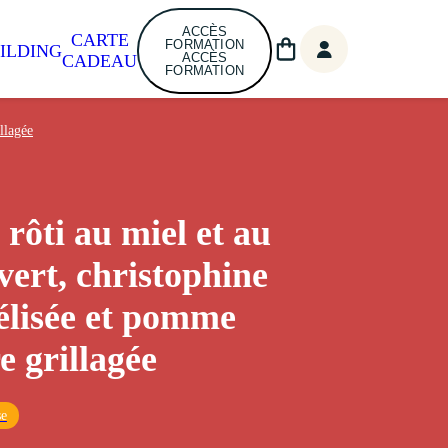
ACCÈS
CARTE
FORMATION
ILDING
ACCÈS
CADEAU
FORMATION
llagée
 rôti au miel et au
 vert, christophine
lisée et pomme
e grillagée
se