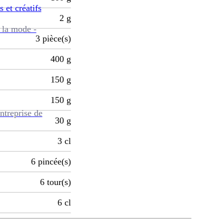
s et créatifs
2
g
 la mode -
3
pièce(s)
400
g
150
g
150
g
ntreprise de
30
g
3
cl
6
pincée(s)
6
tour(s)
6
cl