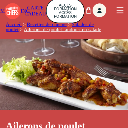
ACCÈS
CARTE
FORMATION
AMBUILDING
ACCÈS
CADEAU
FORMATION
Accueil
>
Recettes de cuisine
>
Salades de
poulet
>
Ailerons de poulet tandoori en salade
Ailerons de poulet