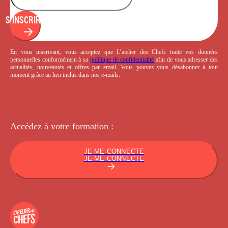
S'INSCRIRE
En vous inscrivant, vous acceptez que L’atelier des Chefs traite vos données
personnelles conformément à sa
politique de confidentialité
afin de vous adresser des
actualités, nouveautés et offres par email. Vous pouvez vous désabonner à tout
moment grâce au lien inclus dans nos e-mails.
Accédez à votre
formation :
JE ME CONNECTE
JE ME CONNECTE