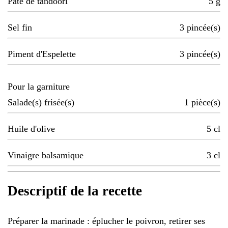
Pâte de tandoori
5
g
Sel fin
3
pincée(s)
Piment d'Espelette
3
pincée(s)
Pour la garniture
Salade(s) frisée(s)
1
pièce(s)
Huile d'olive
5
cl
Vinaigre balsamique
3
cl
Descriptif de la recette
Préparer la marinade : éplucher le poivron, retirer ses